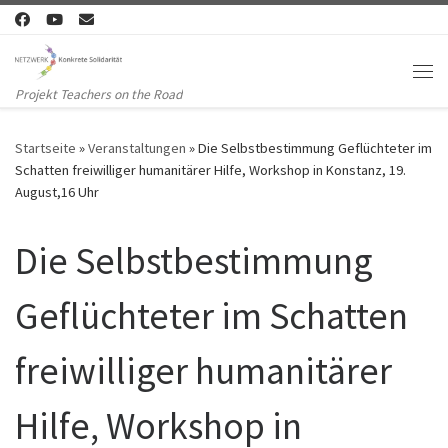
Zum Inhalt springen
Me
Projekt Teachers on the Road
Startseite
»
Veranstaltungen
»
Die Selbstbestimmung Geflüchteter im
Schatten freiwilliger humanitärer Hilfe, Workshop in Konstanz, 19.
August,16 Uhr
Die Selbstbestimmung
Geflüchteter im Schatten
freiwilliger humanitärer
Hilfe, Workshop in