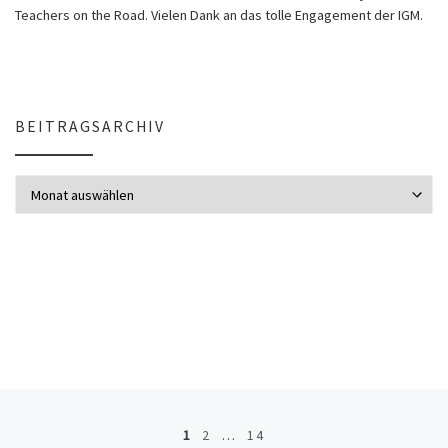
Teachers on the Road. Vielen Dank an das tolle Engagement der IGM.
BEITRAGSARCHIV
Beitragsarchiv
Beitragsnavigation
1
2
…
14