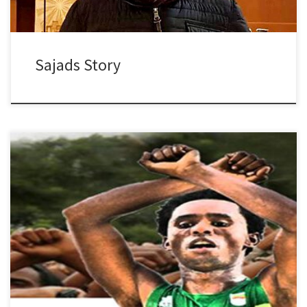
Sajads Story
Wir möchten an dieser Stelle noch einmal an die Situation der
Oromo in Äthiopien erinnern.
Die Oromo (Eigenbezeichnung Oromoo) sind eine Volksgruppe,
die […]