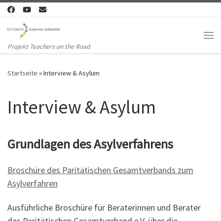
Zum Inhalt springen
Me
Projekt Teachers on the Road
Startseite
»
Interview & Asylum
Interview & Asylum
Grundlagen des Asylverfahrens
Broschüre des Paritätischen Gesamtverbands zum
Asylverfahren
Ausführliche Broschüre für Beraterinnen und Berater
des Paritätischen Gesamtverband e.V. über die