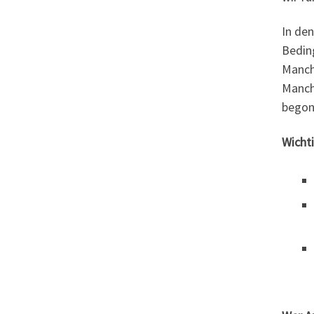
In de
Bedin
Manch
Manch
begon
Wicht