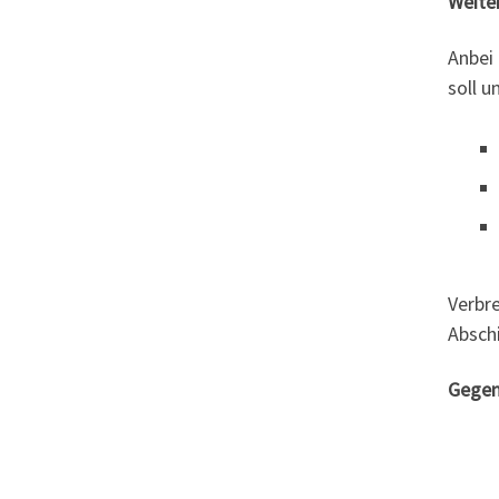
Weite
Anbei 
soll u
Verbre
Absch
Gegen 