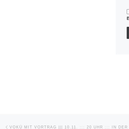
Beitragsnavigation
Vorheriger Beitrag
VOKÜ MIT VORTRAG ||| 10.11. ::: 20 UHR ::: IN DER 