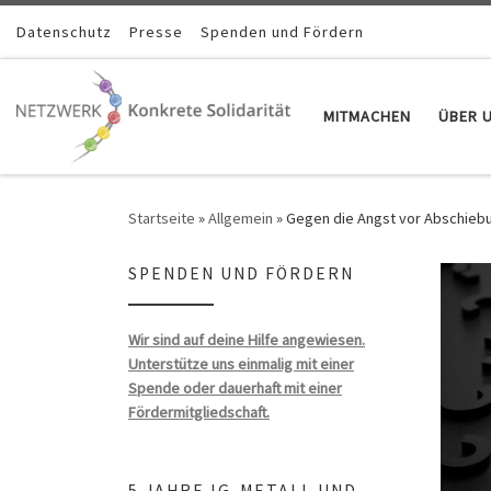
Zum Inhalt springen
Datenschutz
Presse
Spenden und Fördern
MITMACHEN
ÜBER 
Startseite
»
Allgemein
»
Gegen die Angst vor Abschiebun
SPENDEN UND FÖRDERN
Wir sind auf deine Hilfe angewiesen.
Unterstütze uns einmalig mit einer
Spende oder dauerhaft mit einer
Fördermitgliedschaft.
5 JAHRE IG-METALL UND