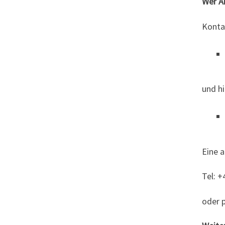
Wer An
Kontak
und hi
Eine a
Tel: 
oder p