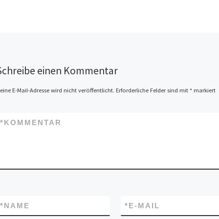
Ihnen Infomaterialien zur
Verfügung […]
Schreibe einen Kommentar
eine E-Mail-Adresse wird nicht veröffentlicht.
Erforderliche Felder sind mit
*
markiert
*
KOMMENTAR
*
NAME
*
E-MAIL