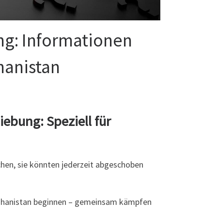
ng: Informationen
ghanistan
iebung: S
peziell für
chen, sie könnten jederzeit abgeschoben
fghanistan beginnen – gemeinsam kämpfen