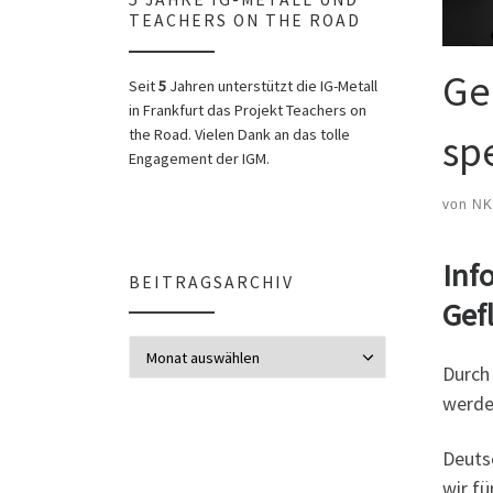
TEACHERS ON THE ROAD
Ge
Seit
5
Jahren unterstützt die IG-Metall
in Frankfurt das Projekt Teachers on
the Road. Vielen Dank an das tolle
sp
Engagement der IGM.
von
NK
Inf
BEITRAGSARCHIV
Gef
Beitragsarchiv
Durch 
werde
Deuts
wir fü