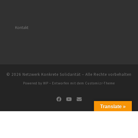
Kontakt
© 2026
Netzwerk Konkrete Solidarität
– Alle Rechte vorbehalten
Powered by
WP
– Entworfen mit dem
Customizr-Theme
Translate »