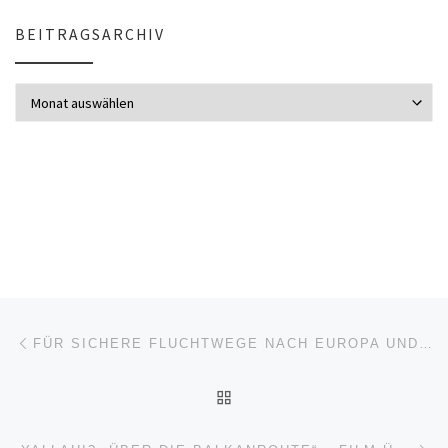
BEITRAGSARCHIV
Beitragsarchiv
Beitragsnavigation
Vorheriger Beitrag
FÜR SICHERE FLUCHTWEGE NACH EUROPA UND EINE FUNKTIONIERENDE SEENOTRETTUNG IM MITTELMEER!
ZURÜCK ZUR BEITRAGSL
Nä