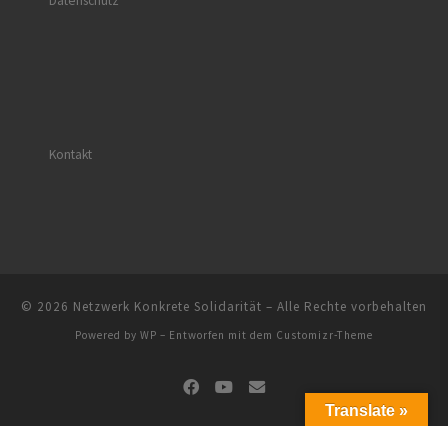
Datenschutz
Kontakt
© 2026
Netzwerk Konkrete Solidarität
– Alle Rechte vorbehalten
Powered by
WP
– Entworfen mit dem
Customizr-Theme
Translate »