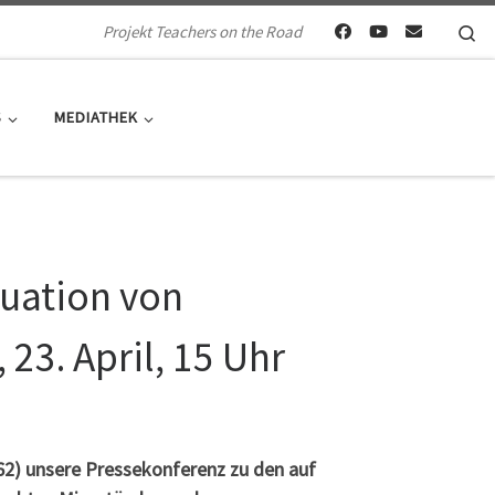
Se
Projekt Teachers on the Road
S
MEDIATHEK
tuation von
 23. April, 15 Uhr
-62) unsere Pressekonferenz zu den auf