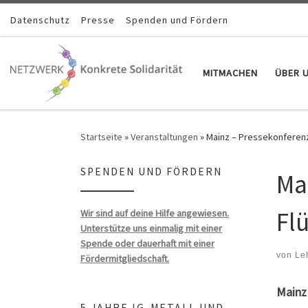
Zum Inhalt springen
Datenschutz
Presse
Spenden und Fördern
MITMACHEN
ÜBER 
Startseite
»
Veranstaltungen
»
Mainz – Pressekonferenz z
SPENDEN UND FÖRDERN
Ma
Flü
Wir sind auf deine Hilfe angewiesen.
Unterstütze uns einmalig mit einer
Spende oder dauerhaft mit einer
von
Le
Fördermitgliedschaft.
Mainz
5 JAHRE IG-METALL UND