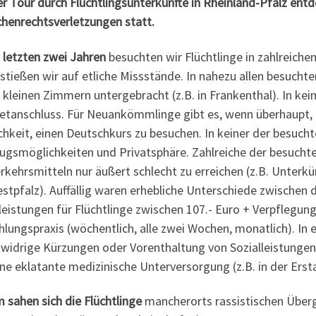
er Tour durch Flüchtlingsunterkünfte in Rheinland-Pfalz en
henrechtsverletzungen statt.
 letzten zwei Jahren
besuchten wir Flüchtlinge in zahlreiche
stießen wir auf etliche Missstände. In nahezu allen besuchte
u kleinen Zimmern untergebracht (z.B. in Frankenthal). In ke
netanschluss. Für Neuankömmlinge gibt es, wenn überhaupt,
hkeit, einen Deutschkurs zu besuchen. In keiner der be
sucht
ugsmöglichkeiten und Privatsphäre. Zahlreiche der besuchte
kehrsmitteln nur äußert schlecht zu erreichen (z.B. Unterkünf
stpfalz). Auffällig waren erhebliche Unterschiede zwische
leistungen für Flüchtlinge zwischen 107.- Euro + Verpflegun
lungspraxis (wöchentlich, alle zwei Wochen, monatlich). In
swidrige Kürzungen oder Vorenthaltung von Sozialleistungen
ne eklatante medizinische Unterversorgung (z.B. in der Erst
 sahen sich die Flüchtlinge
mancherorts rassistischen Überg