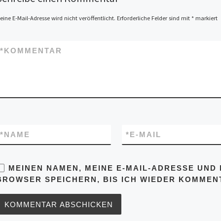
Mannheim, JuZ, Käthe-
Kollwitz-Straße 2-4 Seit […]
eine E-Mail-Adresse wird nicht veröffentlicht.
Erforderliche Felder sind mit
*
markiert
*
KOMMENTAR
*
NAME
*
E-MAIL
MEINEN NAMEN, MEINE E-MAIL-ADRESSE UND 
BROWSER SPEICHERN, BIS ICH WIEDER KOMMENT