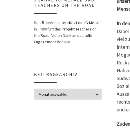
unser
TEACHERS ON THE ROAD
Mensc
In den
Seit
5
Jahren unterstützt die IG-Metall
in Frankfurt das Projekt Teachers on
Dabei 
the Road. Vielen Dank an das tolle
viel z
Engagement der IGM.
Inter
Möglic
Rückz
Nahver
BEITRAGSARCHIV
Südwe
Sozial
Beitragsarchiv
Auszah
recht
und ei
Zudem