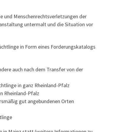
de und Menschenrechtsverletzungen der
ranstaltung untermalt und die Situation vor
üchtlinge in Form eines Forderungskatalogs
ondere auch nach dem Transfer von der
üchtlinge in ganz Rheinland-Pfalz
in Rheinland-Pfalz
ehrsmäßig gut angebundenen Orten
tlinge
 in Mainz statt (weitere Informationen zu