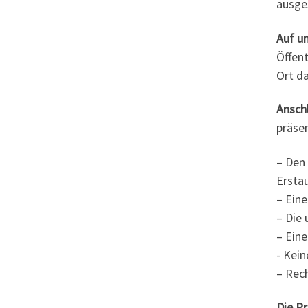
ausge
Auf u
Öffent
Ort da
Ansch
präsen
– Den
Ersta
– Eine
– Die 
– Ein
-⁠ Kei
– Rech
Die P