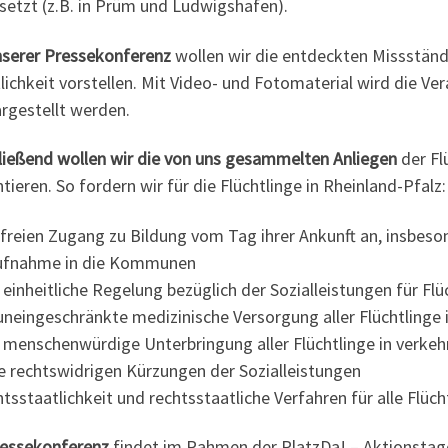
setzt (z.B. in Prüm und Ludwigshafen).
nserer Pressekonferenz
wollen wir die entdeckten Missstän
lichkeit vorstellen. Mit Video- und Fotomaterial wird die Ve
rgestellt werden.
ließend wollen wir die von uns gesammelten Anliegen
der Fl
tieren. So fordern wir für die Flüchtlinge in Rheinland-Pfalz:
 freien Zugang zu Bildung vom Tag ihrer Ankunft an, insbes
ufnahme in die Kommunen
 einheitliche Regelung bezüglich der Sozialleistungen für Fl
uneingeschränkte medizinische Versorgung aller Flüchtlinge 
e menschenwürdige Unterbringung aller Flüchtlinge in verk
ne rechtswidrigen Kürzungen der Sozialleistungen
tsstaatlichkeit und rechtsstaatliche Verfahren für alle Flüch
ressekonferenz
findet im Rahmen der PlatzDa! – Aktionstage