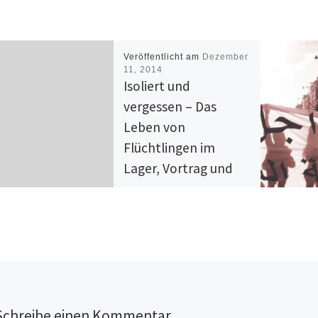
Veröffentlicht am
Dezember
11, 2014
Isoliert und
vergessen – Das
Leben von
Flüchtlingen im
Lager, Vortrag und
Diskussion,
Mannheim, 11.12., 19
Uhr
Isoliert und vergessen – Das
Leben von Flüchtlingen im
Lager Vortrag und Diskussion
Schreibe einen Kommentar
11. Dezember, 19 Uhr