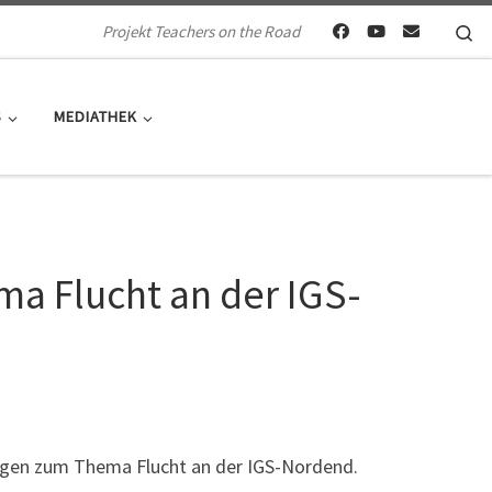
Se
Projekt Teachers on the Road
S
MEDIATHEK
ma Flucht an der IGS-
tagen zum Thema Flucht an der IGS-Nordend.