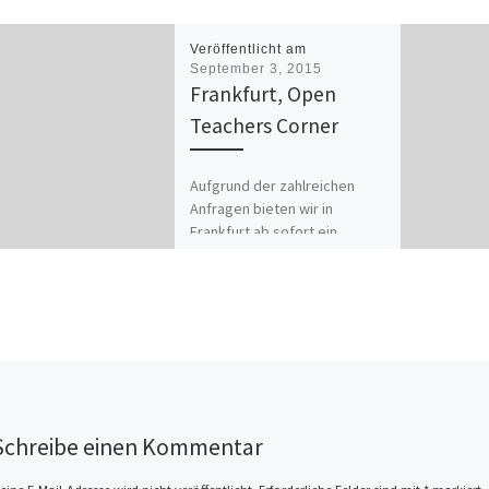
Veröffentlicht am
September 3, 2015
Frankfurt, Open
Teachers Corner
Aufgrund der zahlreichen
Anfragen bieten wir in
Frankfurt ab sofort ein
offenes Teachers-Treffen an,
bei dem sich Interessierte
über unsere Arbeit und […]
Schreibe einen Kommentar