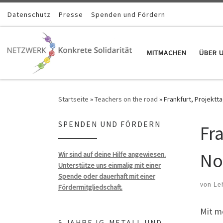
Zum Inhalt springen
Datenschutz
Presse
Spenden und Fördern
MITMACHEN
ÜBER 
Startseite
»
Teachers on the road
»
Frankfurt, Projektt
SPENDEN UND FÖRDERN
Fr
No
Wir sind auf deine Hilfe angewiesen.
Unterstütze uns einmalig mit einer
Spende oder dauerhaft mit einer
von
Le
Fördermitgliedschaft.
Mit m
5 JAHRE IG-METALL UND