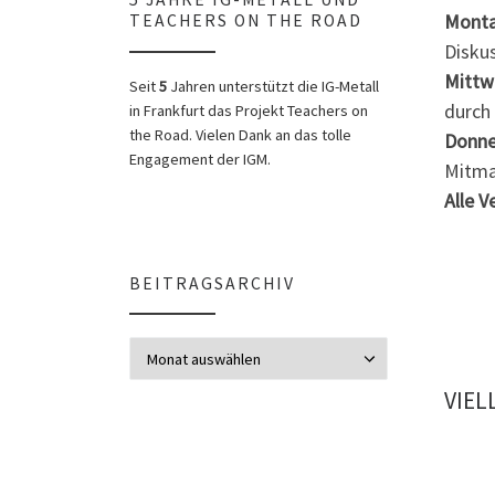
Montag
TEACHERS ON THE ROAD
Disku
Mittwo
Seit
5
Jahren unterstützt die IG-Metall
durch 
in Frankfurt das Projekt Teachers on
the Road. Vielen Dank an das tolle
Donner
Engagement der IGM.
Mitm
Alle V
BEITRAGSARCHIV
Beitragsarchiv
VIEL