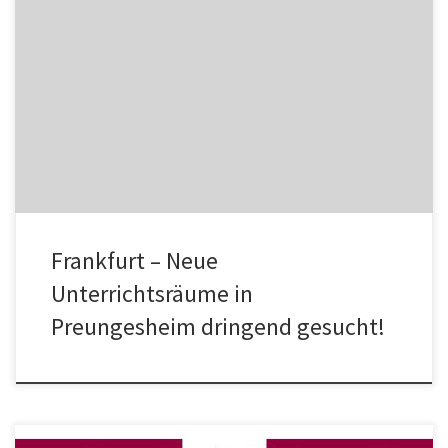
Da unsere Unterrichtsräume in Berkersheim nicht mehr beheizt
werden können, suchen wir dringend ab sofort Unterrichtsräume
für 10-12 Flüchtlinge in […]
Frankfurt – Neue
Unterrichtsräume in
Preungesheim dringend gesucht!