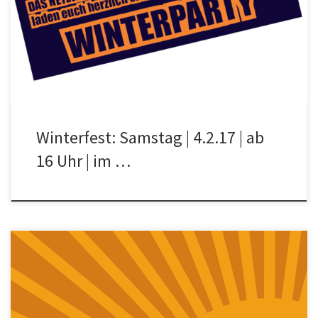
Road laden Euch herzlich zum diesjährigen Winterfest ein: ::: am
Samstag, […]
Winterfest: Samstag | 4.2.17 | ab
16 Uhr | im …
Das Interview von Timur Beygo mit dem abs-magazin von RadioX