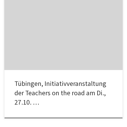
Am Dienstag, den 27. Oktober um 19 Uhr starten wir auch in
Tübingen mit einer Initiativveranstaltung das Teachers on the […]
Tübingen, Initiativveranstaltung
der Teachers on the road am Di.,
27.10. …