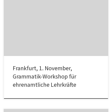
Grammatik-Workshop für ehrenamtliche Lehrkräfte Wann?
Sonntag, 1. November, 11-16 Uhr Wo? Schönstraße 28,
Bildungsraum Leider sind keine Plätze mehr frei. Daher werden
[…]
Frankfurt, 1. November,
Grammatik-Workshop für
ehrenamtliche Lehrkräfte