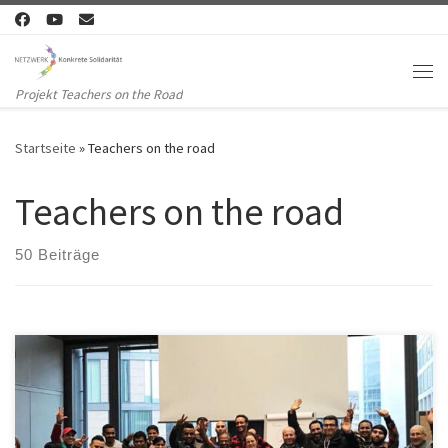
Zum Inhalt springen
Me
Projekt Teachers on the Road
Startseite
»
Teachers on the road
Teachers on the road
50 Beiträge
Teachers on the Road Frankfurter Kandidat für den Deutschen