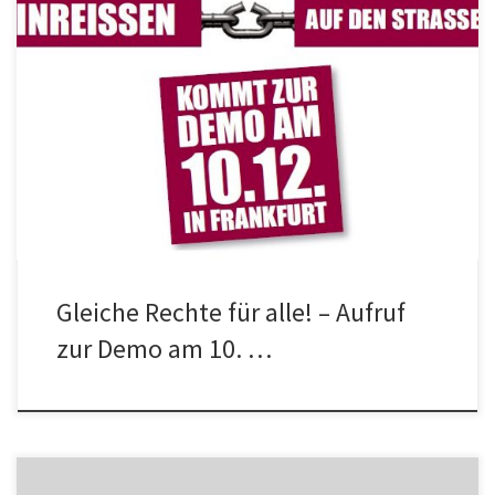
Aufruf des Netzwerks Konkrete Solidarität zur Demonstration am
10. Dezember 2015 Aufruf als PDF: AMHARISCH / ARABISCH /
DARI / ENGLISCH / FARSI / FRANZÖSISCH / […]
Gleiche Rechte für alle! – Aufruf
zur Demo am 10. …