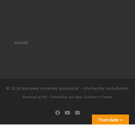
Kontakt
© 2026
Netzwerk Konkrete Solidarität
– Alle Rechte vorbehalten
Powered by
WP
– Entworfen mit dem
Customizr-Theme
Translate »