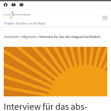
Zum Inhalt springen
Me
Projekt Teachers on the Road
Startseite
»
Allgemein
»
Interview für das abs-magazin bei RadioX
Interview für das abs-