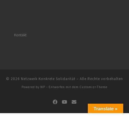
Kontakt
© 2026
Netzwerk Konkrete Solidarität
– Alle Rechte vorbehalten
Powered by
WP
– Entworfen mit dem
Customizr-Theme
Translate »