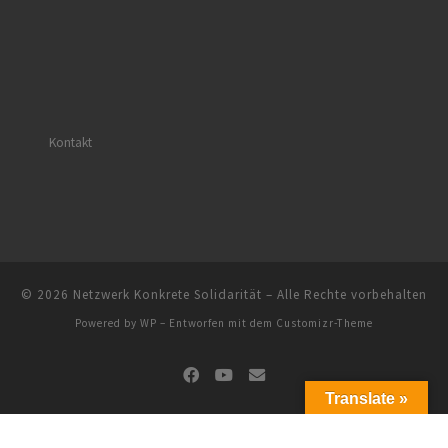
Kontakt
© 2026
Netzwerk Konkrete Solidarität
– Alle Rechte vorbehalten
Powered by
WP
– Entworfen mit dem
Customizr-Theme
Translate »