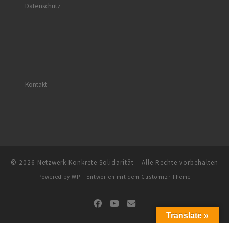
Datenschutz
Kontakt
© 2026
Netzwerk Konkrete Solidarität
– Alle Rechte vorbehalten
Powered by
WP
– Entworfen mit dem
Customizr-Theme
Translate »