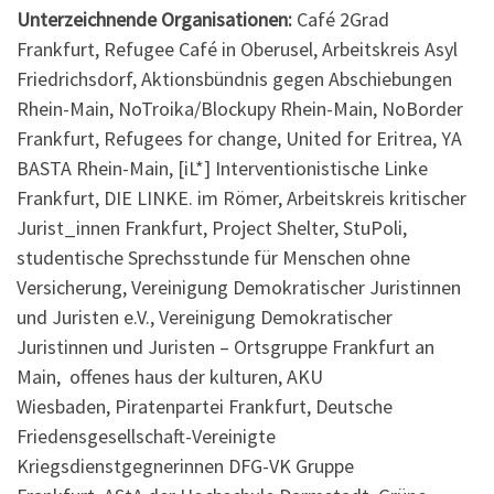
Unterzeichnende Organisationen:
Café 2Grad
Frankfurt,
Refugee Café in Oberusel,
Arbeitskreis Asyl
Friedrichsdorf,
Aktionsbündnis gegen Abschiebungen
Rhein-Main,
NoTroika/Blockupy Rhein-Main,
NoBorder
Frankfurt, Refugees for change, United for Eritrea,
YA
BASTA Rhein-Main,
[iL*] Interventionistische Linke
Frankfurt,
DIE LINKE. im Römer,
Arbeitskreis kritischer
Jurist_innen Frankfurt,
Project Shelter,
StuPoli,
studentische Sprechsstunde für Menschen ohne
Versicherung,
Vereinigung Demokratischer Juristinnen
und Juristen e.V.,
Vereinigung Demokratischer
Juristinnen und Juristen – Ortsgruppe Frankfurt an
Main,
offenes haus der kulturen, AKU
Wiesbaden, Piratenpartei Frankfurt, Deutsche
Friedensgesellschaft-Vereinigte
Kriegsdienstgegnerinnen DFG-VK Gruppe