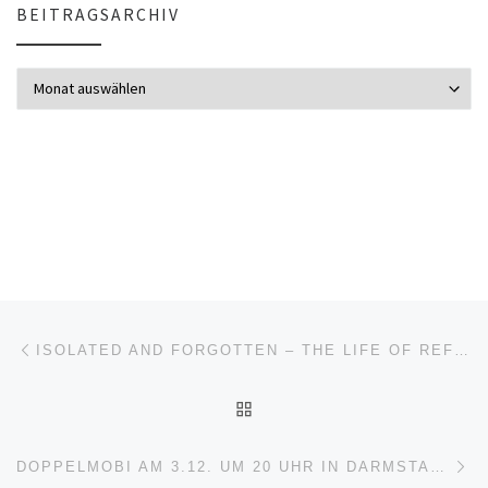
BEITRAGSARCHIV
Beitragsarchiv
Beitragsnavigation
Vorheriger Beitrag
ISOLATED AND FORGOTTEN – THE LIFE OF REFUGEES IN THE CAMP, PUBLIC LECTURE AND DISCUSSION MAINZ, INFOLADEN CRONOPIOS, ZANGGASSE 21 2. DECEMBER, 8PM
ZURÜCK ZUR BEITRAGSL
Nä
DOPPELMOBI AM 3.12. UM 20 UHR IN DARMSTADT