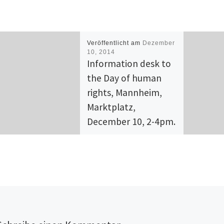
Veröffentlicht am
Dezember
10, 2014
Information desk to
the Day of human
rights, Mannheim,
Marktplatz,
December 10, 2-4pm.
Mannheim, Marktplatz
Information Desk of the
Confederation Against
Deportations and Teachers
on the road December 10th,
2-4pm. From 2 to 4pm. the
[…]