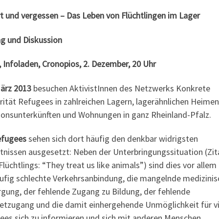
rt und vergessen – Das Leben von Flüchtlingen im Lager
ag und Diskussion
 Infoladen, Cronopios, 2. Dezember, 20 Uhr
März 2013
besuchen AktivistInnen des Netzwerks Konkrete
rität Refugees in zahlreichen Lagern, lagerähnlichen Heimen
tionsunterkünften und Wohnungen in ganz Rheinland-Pfalz.
efugees
sehen sich dort häufig den denkbar widrigsten
ltnissen ausgesetzt: Neben der Unterbringungssituation (Zit
Flüchtlings: “They treat us like animals”) sind dies vor allem
äufig schlechte Verkehrsanbindung, die mangelnde medizinis
rgung, der fehlende Zugang zu Bildung, der fehlende
netzugang und die damit einhergehende Unmöglichkeit für vi
ees sich zu informieren und sich mit anderen Menschen