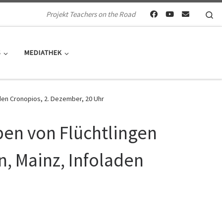
Se
Projekt Teachers on the Road
S
MEDIATHEK
aden Cronopios, 2. Dezember, 20 Uhr
ben von Flüchtlingen
n, Mainz, Infoladen