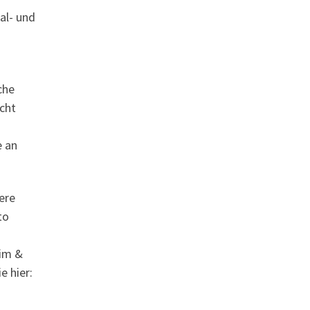
al- und
che
cht
e an
ere
to
eim &
 hier: