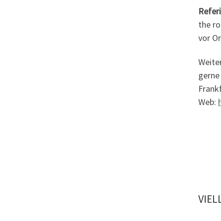
Refer
the r
vor Or
Weite
gerne 
Frankf
Web:
VIEL