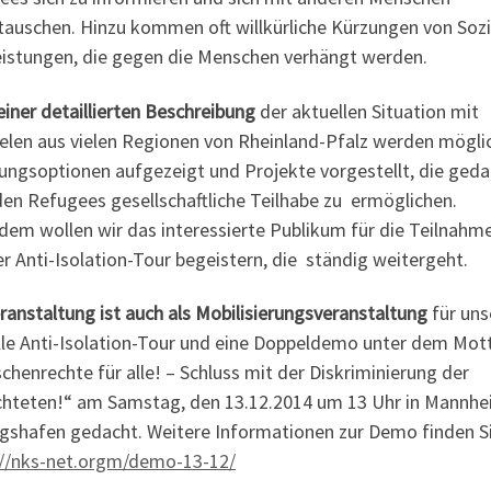
tauschen. Hinzu kommen oft willkürliche Kürzungen von Sozi
eistungen, die gegen die Menschen verhängt werden.
iner detaillierten Beschreibung
der aktuellen Situation mit
ielen aus vielen Regionen von Rheinland-Pfalz werden mögli
ungsoptionen aufgezeigt und Projekte vorgestellt, die geda
den Refugees gesellschaftliche Teilhabe zu ermöglichen.
dem wollen wir das interessierte Publikum für die Teilnahm
r Anti-Isolation-Tour begeistern, die ständig weitergeht.
ranstaltung ist auch als Mobilisierungsveranstaltung
für uns
lle Anti-Isolation-Tour und eine Doppeldemo unter dem Mot
henrechte für alle! – Schluss mit der Diskriminierung der
chteten!“ am Samstag, den 13.12.2014 um 13 Uhr in Mannh
gshafen gedacht. Weitere Informationen zur Demo finden Sie
://nks-net.orgm/demo-13-12/