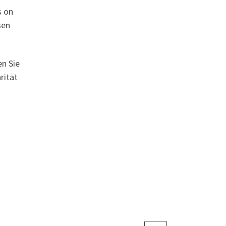
s on
sen
n Sie
rität