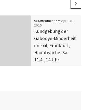
Veröffentlicht am
April 10,
2015
Kundgebung der
Gabooye-Minderheit
im Exil, Frankfurt,
Hauptwache, Sa.
11.4., 14 Uhr
Kundgebung der Gabooye im
Exil Beendet die
Unterdrückung der Gabooye-
Minderheit in Somalia! In
einem vom Krieg zerrissenen
Land wie Somalia werden
Minderheiten […]