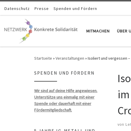
Zum Inhalt springen
Datenschutz
Presse
Spenden und Fördern
MITMACHEN
ÜBER 
Startseite
»
Veranstaltungen
»
Isoliert und vergessen –
SPENDEN UND FÖRDERN
Is
im
Wir sind auf deine Hilfe angewiesen.
Unterstütze uns einmalig mit einer
Spende oder dauerhaft mit einer
Cr
Fördermitgliedschaft.
von
Le
5 JAHRE IG-METALL UND