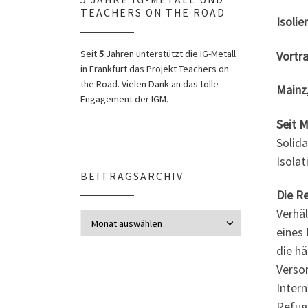
TEACHERS ON THE ROAD
Isolie
Seit
5
Jahren unterstützt die IG-Metall
Vortr
in Frankfurt das Projekt Teachers on
the Road. Vielen Dank an das tolle
Mainz,
Engagement der IGM.
Seit 
Solida
Isola
BEITRAGSARCHIV
Die R
Verhä
Beitragsarchiv
eines 
die h
Verso
Inter
Refug