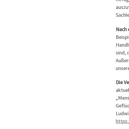
auszu
Sachl
Nach e
Beisp
Handl
sind, 
Außer
unsere
Die Ve
aktue
„Mensc
Geflü
Ludwi
https