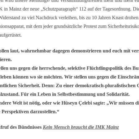
n wird unsere Meinungs- und Versammlungsfreiheit mehr und mehr eing
K in Mainz der neue „Schutzparagraph“ 112 auf der Tagesordnung. Die
iderstand zu viel Nachdruck verleihen, bis zu 10 Jahren Knast drohen
ionsapparat, mit dem jeder grundsätzliche Protest zum Sicherheitsrisik
aufgerüstet.
llen laut, wahrnehmbar dagegen demonstrieren und euch mit ver
ieren.
ellen uns gegen die herrschende, selektive Flüchtlingspolitik des
n leben können wo sie möchten. Wir stellen uns gegen die Einsch
ntlichen Sicherheit. Denn: Zu einer demokratisch-pluralistischen G
zustand. Für ein Leben in Selbstbestimmung und Solidarität.
ndere Welt ist nötig, oder wie Hüseyn Ҫelebi sagte: „Wir müssen di
 Perspektiven darzustellen.“
fruf des Bündnisses
Kein Mensch braucht die IMK Mainz