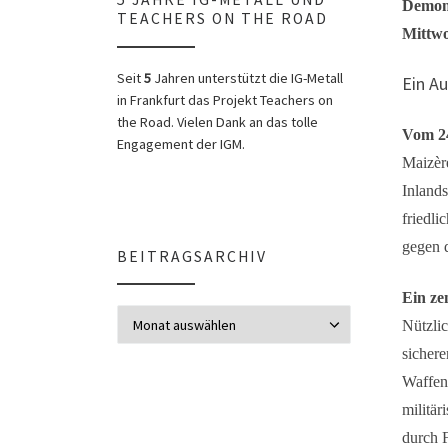
Demons
TEACHERS ON THE ROAD
Mittwo
Seit
5
Jahren unterstützt die IG-Metall
Ein A
in Frankfurt das Projekt Teachers on
the Road. Vielen Dank an das tolle
Vom 24
Engagement der IGM.
Maizèr
Inland
friedli
gegen d
BEITRAGSARCHIV
Ein ze
Beitragsarchiv
Nützlic
sicher
Waffen
militär
durch F