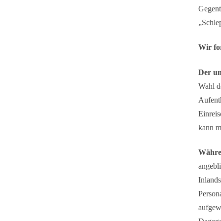
Gegente
„Schlep
Wir fo
Der um
Wahl de
Aufenth
Einrei
kann m
Währen
angebli
Inland
Person
aufgewe