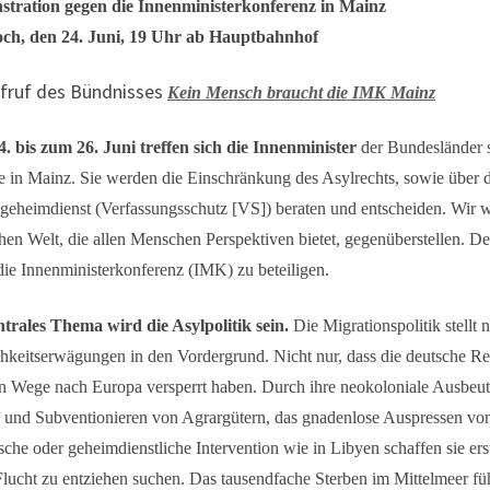
tration gegen die Innenministerkonferenz in Mainz
ch, den 24. Juni, 19 Uhr ab Hauptbahnhof
ufruf des Bündnisses
Kein Mensch braucht die IMK Mainz
. bis zum 26. Juni treffen sich die Innenminister
der Bundesländer s
e in Mainz. Sie werden die Einschränkung des Asylrechts, sowie über 
sgeheimdienst (Verfassungsschutz [VS]) beraten und entscheiden. Wir w
chen Welt, die allen Menschen Perspektiven bietet, gegenüberstellen. D
ie Innenministerkonferenz (IMK) zu beteiligen.
ntrales Thema wird die Asylpolitik sein.
Die Migrationspolitik stellt
hkeitserwägungen in den Vordergrund. Nicht nur, dass die deutsche Re
en Wege nach Europa versperrt haben. Durch ihre neokoloniale Ausbeu
 und Subventionieren von Agrargütern, das gnadenlose Auspressen von 
ische oder geheimdienstliche Intervention wie in Libyen schaffen sie e
lucht zu entziehen suchen. Das tausendfache Sterben im Mittelmeer füh