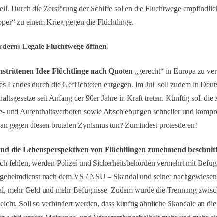
il. Durch die Zerstörung der Schiffe sollen die Fluchtwege empfindli
per“ zu einem Krieg gegen die Flüchtlinge.
rdern: Legale Fluchtwege öffnen!
strittenen Idee Flüchtlinge nach Quoten
„gerecht“ in Europa zu vert
s Landes durch die Geflüchteten entgegen. Im Juli soll zudem in Deut
altsgesetze seit Anfang der 90er Jahre in Kraft treten. Künftig soll d
se- und Aufenthaltsverboten sowie Abschiebungen schneller und kompr
an gegen diesen brutalen Zynismus tun? Zumindest protestieren!
d die Lebensperspektiven von Flüchtlingen zunehmend beschnit
ch fehlen, werden Polizei und Sicherheitsbehörden vermehrt mit Befugni
sgeheimdienst nach dem VS / NSU – Skandal und seiner nachgewiesene
al, mehr Geld und mehr Befugnisse. Zudem wurde die Trennung zwisch
icht. Soll so verhindert werden, dass künftig ähnliche Skandale an die