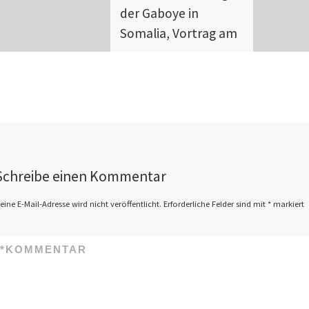
der Gaboye in
Somalia, Vortrag am
10.4. um 19 Uhr
Am Freitag den 10.4.
veranstalten wir den dritten
Vortrag aus unserer Reihe
Menschen im Exil – Flüchtlinge
erzählen. In einem vom Krieg
[…]
Schreibe einen Kommentar
eine E-Mail-Adresse wird nicht veröffentlicht.
Erforderliche Felder sind mit
*
markiert
*
KOMMENTAR