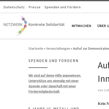
Zum Inhalt springen
Datenschutz
Presse
Spenden und Fördern
MITMACHEN
ÜBER 
Startseite
»
Veranstaltungen
»
Aufruf zur Demonstratio
SPENDEN UND FÖRDERN
Au
In
Wir sind auf deine Hilfe angewiesen.
Unterstütze uns einmalig mit einer
Spende oder dauerhaft mit einer
von
Le
Fördermitgliedschaft.
Kein M
5 JAHRE IG-METALL UND