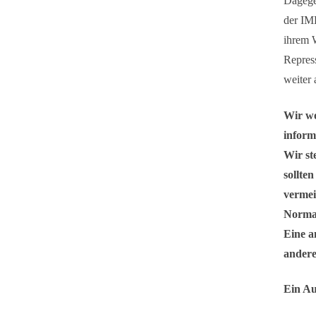
Dagege
der IM
ihrem W
Repress
weiter 
Wir wo
inform
Wir st
sollte
vermei
Normal
Eine a
andere
Ein Au