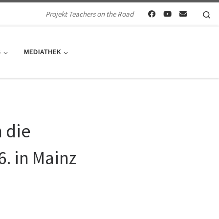
Se
Projekt Teachers on the Road
S
MEDIATHEK
 die
. in Mainz