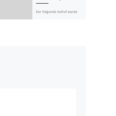
Der folgende Aufruf wurde
übernommen vom Blog von
NoBorder FFM >>> Nächste
Demo: Dienstag, 8. April 2014,
14:30 Uhr Frankfurt
Hauptbahnhof/Kaisersack
>>> […]