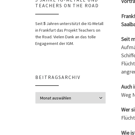
Vortr
TEACHERS ON THE ROAD
Frankf
Saalba
Seit
5
Jahren unterstützt die IG-Metall
in Frankfurt das Projekt Teachers on
the Road. Vielen Dank an das tolle
Seit 
Engagement der IGM.
Aufmä
Schif
Flücht
angre
BEITRAGSARCHIV
Auch 
Weg N
Beitragsarchiv
Wer s
Flüch
Wie is