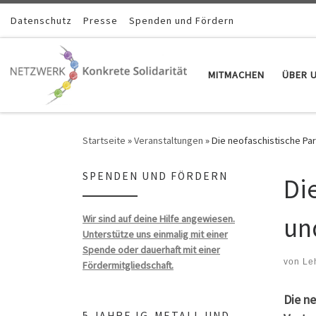
Zum Inhalt springen
Datenschutz
Presse
Spenden und Fördern
MITMACHEN
ÜBER 
Startseite
»
Veranstaltungen
»
Die neofaschistische Part
SPENDEN UND FÖRDERN
Die
un
Wir sind auf deine Hilfe angewiesen.
Unterstütze uns einmalig mit einer
Spende oder dauerhaft mit einer
von
Le
Fördermitgliedschaft.
Die ne
5 JAHRE IG-METALL UND