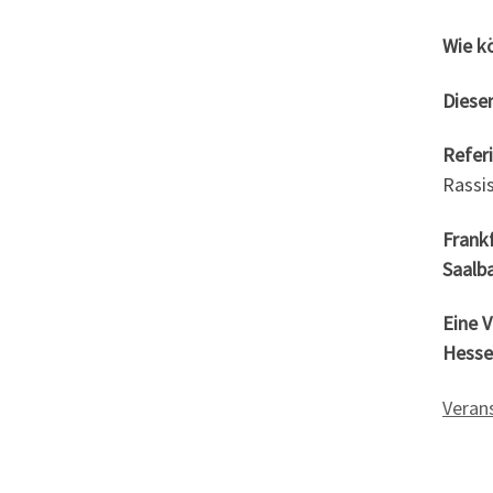
Wie kö
Diese
Refer
Rassi
Frankf
Saalba
Eine 
Hesse
Veran