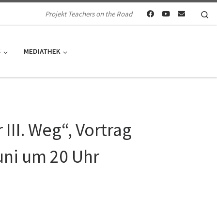
Se
Projekt Teachers on the Road
S
MEDIATHEK
 III. Weg“, Vortrag
Juni um 20 Uhr