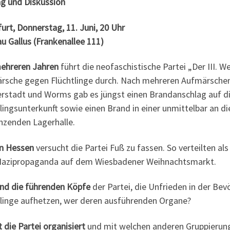
ag und Diskussion
urt, Donnerstag, 11. Juni, 20 Uhr
u Gallus (Frankenallee 111)
mehreren Jahren
führt die neofaschistische Partei „Der III
rsche gegen Flüchtlinge durch. Nach mehreren Aufmärschen
ferstadt und Worms gab es jüngst einen Brandanschlag auf d
lingsunterkunft sowie einen Brand in einer unmittelbar an d
nzenden Lagerhalle.
in Hessen
versucht die Partei Fuß zu fassen. So verteilten als
azipropaganda auf dem Wiesbadener Weihnachtsmarkt.
ind die führenden Köpfe
der Partei, die Unfrieden in der Be
tlinge aufhetzen, wer deren ausführenden Organe?
t die Partei organisiert
und mit welchen anderen Gruppierunge