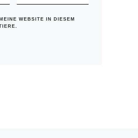
MEINE WEBSITE IN DIESEM
IERE.
Nä