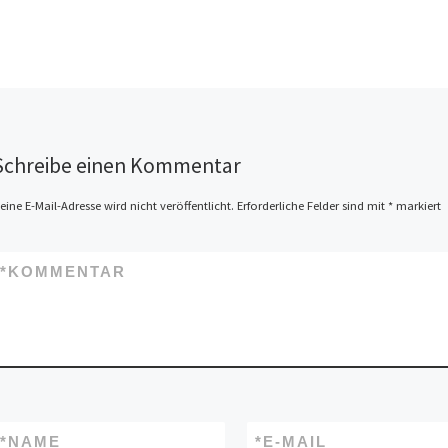
Grammatik-Workshop für
ehrenamtliche Lehrkräfte
Wann? Sonntag, 1. November,
11-16 Uhr Wo? Schönstraße
28, Bildungsraum Leider sind
keine Plätze mehr frei.
Schreibe einen Kommentar
Daher werden wir am […]
eine E-Mail-Adresse wird nicht veröffentlicht.
Erforderliche Felder sind mit
*
markiert
*
KOMMENTAR
*
NAME
*
E-MAIL