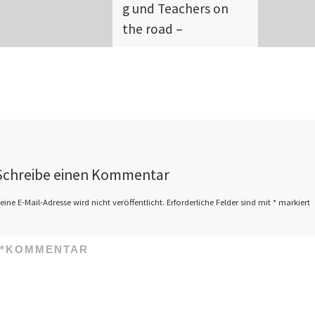
g und Teachers on
the road –
Workshop,
Rosenheim, Teachers on the
road Inititiativveranstaltung,
Deutschkurs- und
Orgaworkshop am 19. und 20.
September 2015 Wo?
Gruppenräume Pfarramt
Schreibe einen Kommentar
Christkönig, Kardinal
Faulhaberplatz 10, […]
eine E-Mail-Adresse wird nicht veröffentlicht.
Erforderliche Felder sind mit
*
markiert
*
KOMMENTAR