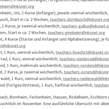
nheim@nksnet.org
heim, Uni, 2 Kurse (Anfänger), jeweils viermal wöchentlich,
sch, Start in ca. 2 Wochen,
teachers-dornbusch@nksnet.or
, 2 Kurse, je zweimal wöchentlich,
teachers-gallus@nksnet.o
im, Start in ca. 2 Wochen,
teachers-ginnheim@nksnet.org
t, 4 Kurse (Starter und Anfänger und Alphabetisierung), je 
ut@nksnet.org
, 1 Kurs, viermal wöchentlich,
teachers-hoechst@nksnet.or
rad, 1 Kurs, einmal wöchentlich,
teachers-niederrad@nksne
nd, 1 Kurs, mehrmals wöchentlich,
teachers-nordend@nksne
d, 2 Kurse, je zweimal wöchentlich,
teachers-ostend@nksne
wald, 1 Kurs, viermal wöchentlich,
teachers-riederwald@nk
nd (Fortgeschrittene), 1 Kurs, fünfmal wöchentlich,
teacher
lbach, Bornheim, Fechenheim, Hausen, Rödelheim, Eschborn 
sichtlich im November. Eine ausführliche Übersicht mit all