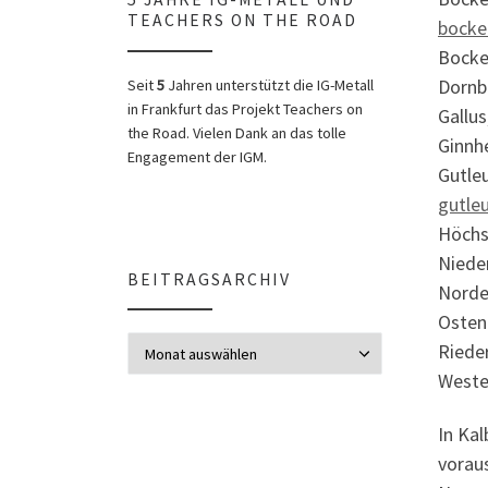
TEACHERS ON THE ROAD
bocke
Bocken
Dornbu
Seit
5
Jahren unterstützt die IG-Metall
in Frankfurt das Projekt Teachers on
Gallus
the Road. Vielen Dank an das tolle
Ginnhe
Engagement der IGM.
Gutleu
gutle
Höchst
Nieder
BEITRAGSARCHIV
Norde
Osten
Beitragsarchiv
Rieder
Weste
In Ka
voraus