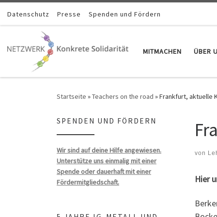
Zum Inhalt springen
Datenschutz
Presse
Spenden und Fördern
MITMACHEN
ÜBER 
Startseite
»
Teachers on the road
»
Frankfurt, aktuelle
SPENDEN UND FÖRDERN
Fr
Wir sind auf deine Hilfe angewiesen.
von
Le
Unterstütze uns einmalig mit einer
Spende oder dauerhaft mit einer
Hier u
Fördermitgliedschaft.
Berke
Bocke
5 JAHRE IG-METALL UND