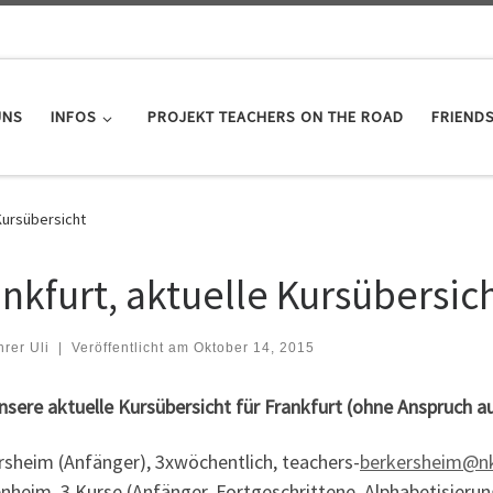
UNS
INFOS
PROJEKT TEACHERS ON THE ROAD
FRIEND
 Kursübersicht
ankfurt, aktuelle Kursübersic
hrer Uli
|
Veröffentlicht am
Oktober 14, 2015
nsere aktuelle Kursübersicht für Frankfurt (ohne Anspruch au
rsheim (Anfänger), 3xwöchentlich, teachers-
berkersheim@nk
nheim, 3 Kurse (Anfänger, Fortgeschrittene, Alphabetisieru