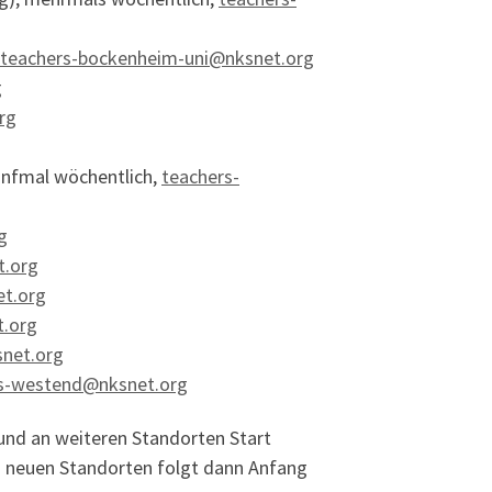
teachers-bockenheim-uni@nksnet.org
g
rg
fünfmal wöchentlich,
teachers-
g
t.org
t.org
t.org
snet.org
s-westend@nksnet.org
und an weiteren Standorten Start
en neuen Standorten folgt dann Anfang