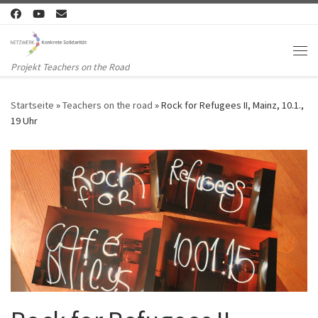
Zum Inhalt springen
Me
Projekt Teachers on the Road
Startseite
»
Teachers on the road
»
Rock for Refugees II, Mainz, 10.1.,
19 Uhr