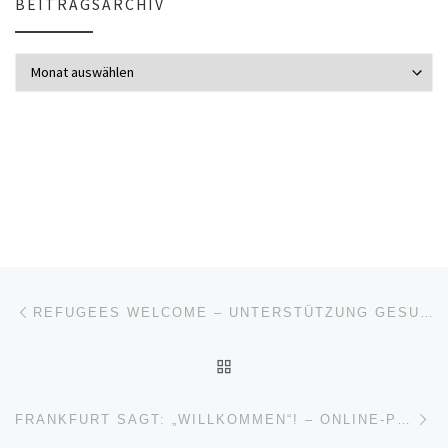
BEITRAGSARCHIV
Beitragsarchiv
Beitragsnavigation
Vorheriger Beitrag
REFUGEES WELCOME – UNTERSTÜTZUNG GESUCHT!
ZURÜCK ZUR BEITRAGSL
Nä
FRANKFURT SAGT: „WILLKOMMEN“! – ONLINE-PETITION JETZT UNTERZEICHNEN!