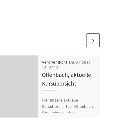
Veröffentlicht am
Oktober
15, 2015
Offenbach, aktuelle
Kursübersicht
Hier unsere aktuelle
Kursübersicht für Offenbach.
Wir suchen weiter
ehrenamtliche Lehrkräfte.
Bitte schreiben Sie an die
jeweilige Gruppe! –