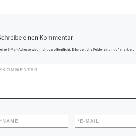
vorstellen könnten, ein- bis
zweimal wöchentlich in
Oberursel zu unterrichten. In
Oberursel laufen […]
Schreibe einen Kommentar
eine E-Mail-Adresse wird nicht veröffentlicht.
Erforderliche Felder sind mit
*
markiert
*
KOMMENTAR
*
NAME
*
E-MAIL