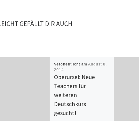
LEICHT GEFÄLLT DIR AUCH
Veröffentlicht am
August 8,
2014
Oberursel: Neue
Teachers für
weiteren
Deutschkurs
gesucht!
Teachers on the road sucht
neue Lehrkräfte, die sich