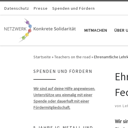
Zum Inhalt springen
Datenschutz
Presse
Spenden und Fördern
MITMACHEN
ÜBER 
Startseite
»
Teachers on the road
»
Ehrenamtliche Lehrk
SPENDEN UND FÖRDERN
Eh
Fe
Wir sind auf deine Hilfe angewiesen.
Unterstütze uns einmalig mit einer
Spende oder dauerhaft mit einer
von
Le
Fördermitgliedschaft.
Wir si
5 JAHRE IG-METALL UND