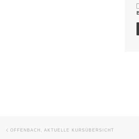
Beitragsnavigation
Vorheriger Beitrag
OFFENBACH, AKTUELLE KURSÜBERSICHT