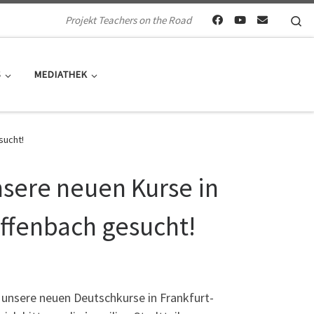
Se
Projekt Teachers on the Road
S
MEDIATHEK
sucht!
nsere neuen Kurse in
ffenbach gesucht!
 unsere neuen Deutschkurse in Frankfurt-