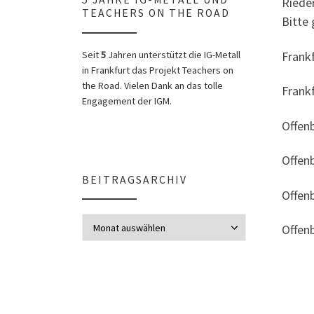
Rieder
TEACHERS ON THE ROAD
Bitte
Frank
Seit
5
Jahren unterstützt die IG-Metall
in Frankfurt das Projekt Teachers on
the Road. Vielen Dank an das tolle
Frank
Engagement der IGM.
Offenb
Offen
BEITRAGSARCHIV
Offen
Beitragsarchiv
Offen