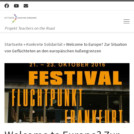
Zum Inhalt springen
Me
Projekt Teachers on the Road
Startseite
»
Konkrete Solidarität
»
Welcome to Europe? Zur Situation
von Geflüchteten an den europäischen Außengrenzen