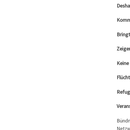
Desha
Kommt
Bring
Zeige
Keine
Flüch
Refug
Verans
Bündni
Netzw