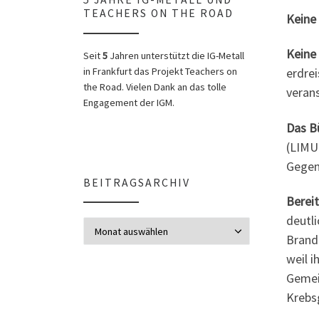
TEACHERS ON THE ROAD
Keine
Keine
Seit
5
Jahren unterstützt die IG-Metall
erdre
in Frankfurt das Projekt Teachers on
the Road. Vielen Dank an das tolle
verans
Engagement der IGM.
Das B
(LIMU
Gegen
BEITRAGSARCHIV
Bereit
deutli
Beitragsarchiv
Brand
weil 
Gemei
Krebs