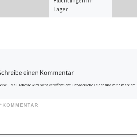
Flüchtlingen im
Lager
Bericht von der Anti-Isolation-
Tour 2013 –
Zustandsbeschreibung und
Handlungsoptionen Vortrag
und Diskussion Mainz, Haus
Mainusch, 31. Januar 2014, 19
Uhr Seit März […]
Schreibe einen Kommentar
eine E-Mail-Adresse wird nicht veröffentlicht.
Erforderliche Felder sind mit
*
markiert
*
KOMMENTAR