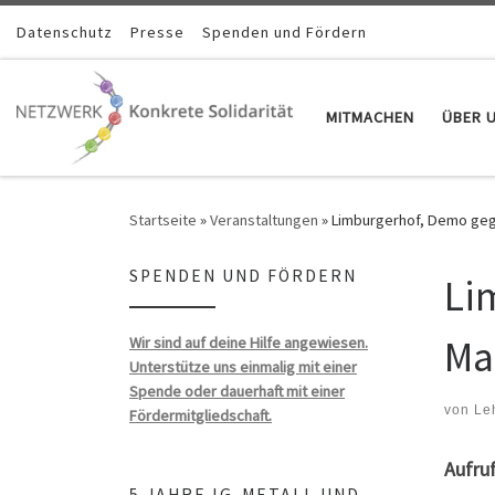
Zum Inhalt springen
Datenschutz
Presse
Spenden und Fördern
MITMACHEN
ÜBER 
Startseite
»
Veranstaltungen
»
Limburgerhof, Demo geg
SPENDEN UND FÖRDERN
Li
Ma
Wir sind auf deine Hilfe angewiesen.
Unterstütze uns einmalig mit einer
Spende oder dauerhaft mit einer
von
Le
Fördermitgliedschaft.
Aufru
5 JAHRE IG-METALL UND