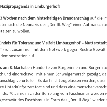
 Nazipropaganda in Limburgerhof!
 3 Wochen nach dem hinterhältigen Brandanschlag
auf die i
isten sich die Neonazis des „Der III. Weg“ einen Aufmars
talten zu wollen.
ündnis für Toleranz und Vielfalt Limburgerhof – Mutterstadt
T) ruft zusammen mit dem Netzwerk gegen Rechte Gewalt 
demonstration auf.
s am 8. Mai
haben Hunderte von Bürgerinnen und Bürgern 
ch und eindrucksvoll mit einem Schweigemarsch gezeigt, das
anschlag verurteilen. Es darf nicht zugelassen werden, dass
ihre Unterkünfte zerstört sind und dass eine menschenverac
nde. 70 Jahre nach der Befreiung vom Faschismus werden wir
geschwür des Faschismus in Form des „Der III.Weg“ wieder a