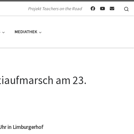
Se
Projekt Teachers on the Road
S
MEDIATHEK
iaufmarsch am 23.
Uhr in Limburgerhof