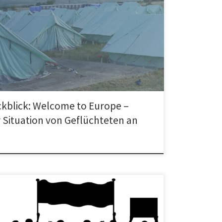
esam, danke Lukas, für eine wunderbare
ltung am Samstag im Schauspiel Frankfurt – mit
tellung, Film und Vortrag über […]
kblick: Welcome to Europe –
 Situation von Geflüchteten an
13.08.2016 | 14 Uhr | Frankfurt Hauptbahnhof | Die