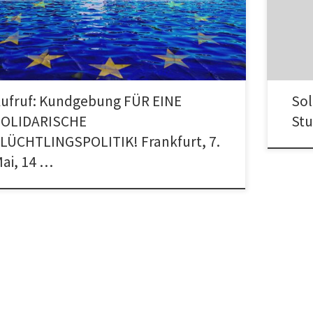
UNG EUROPA! Samstag, 7. Mai, 14 Uhr
solidari
twache/Katharinenkirche […]
[…]
ufruf: Kundgebung FÜR EINE
Sol
SOLIDARISCHE
Stu
LÜCHTLINGSPOLITIK! Frankfurt, 7.
ai, 14 …