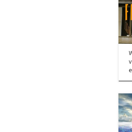
Welc
euro
Scha
W
v
FÜR 
UNEI