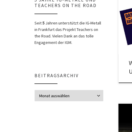
TEACHERS ON THE ROAD
Netz
Road
Seit
5
Jahren unterstützt die IG-Metall
am S
in Frankfurt das Projekt Teachers on
the Road. Vielen Dank an das tolle
Engagement der IGM.
W
U
BEITRAGSARCHIV
Beitragsarchiv