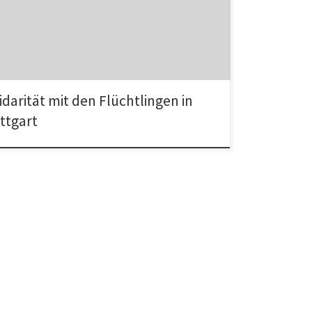
sch mit den protestierenden Flüchtlingen in Stuttgart.
idarität mit den Flüchtlingen in
ttgart