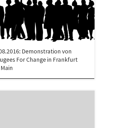
ganisierte Flüchtlingsinitiative „Refugees for
 veranstaltet am Samstag, den 13.08.2016 eine
ration […]
08.2016: Demonstration von
ugees For Change in Frankfurt
 Main
tätserklärung: Solidarität mit den Flüchtlingen in
t Das Netzwerk Konkrete Solidarität erklärt sich