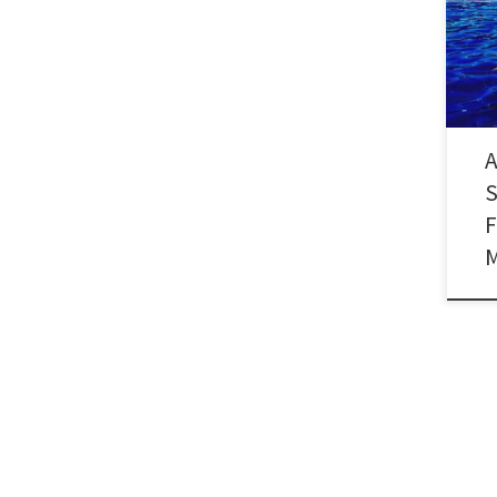
FEST
Haup
A
F
M