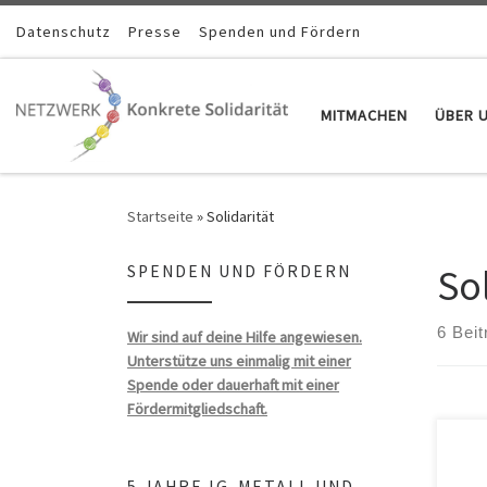
Zum Inhalt springen
Datenschutz
Presse
Spenden und Fördern
MITMACHEN
ÜBER 
Startseite
»
Solidarität
Sol
SPENDEN UND FÖRDERN
6 Beit
Wir sind auf deine Hilfe angewiesen.
Unterstütze uns einmalig mit einer
Spende oder dauerhaft mit einer
Fördermitgliedschaft.
5 JAHRE IG-METALL UND