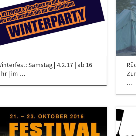
werk Konkrete Solidarität und das Projekt Teachers on the
Danke W
 laden Euch herzlich zum diesjährigen Winterfest ein: :::
Veransta
amstag, […]
Fotoauss
interfest: Samstag | 4.2.17 | ab 16
Rüc
hr | im …
Zur
…
Samstag 