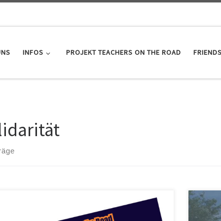
UNS
INFOS
PROJEKT TEACHERS ON THE ROAD
FRIEND
idarität
räge