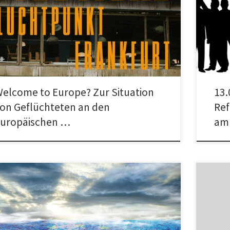
ome to Europe? Zur Situation von Geflüchteten an den
selbstor
päischen Außengrenzen 22. Oktober | 16:30 – 17:30
Change“
uspiel Frankfurt | […]
Demonst
elcome to Europe? Zur Situation
13.
on Geflüchteten an den
Ref
europäischen …
am
EINE SOLIDARISCHE FLÜCHTLINGSPOLITIK! FÜR DAS
Solidari
NGESCHRÄNKTE MENSCHENRECHT AUF ASYL! NEIN ZUR
Stuttgar