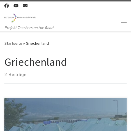
Zum Inhalt springen
Me
Projekt Teachers on the Road
Startseite
»
Griechenland
Griechenland
2 Beiträge
Danke Wesam, danke Lukas, für eine wunderbare Veranstaltung