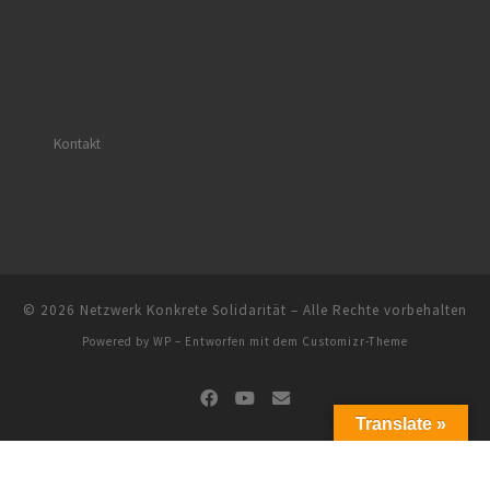
Kontakt
© 2026
Netzwerk Konkrete Solidarität
– Alle Rechte vorbehalten
Powered by
WP
– Entworfen mit dem
Customizr-Theme
Translate »