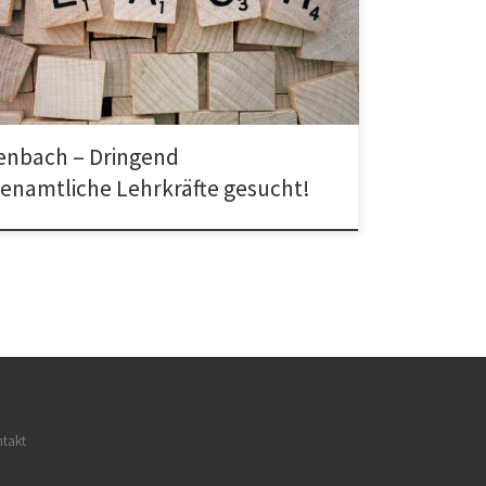
Kontakt: teachers-kaiserlei@nksnet.org teachers-
seum@nksnet.org Vielen Dank!
enbach – Dringend
enamtliche Lehrkräfte gesucht!
takt