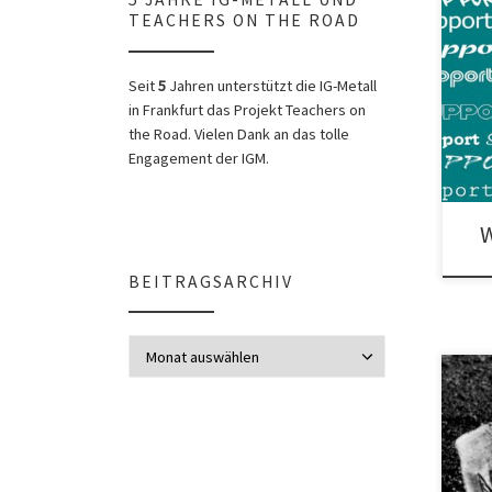
TEACHERS ON THE ROAD
Teac
Gesu
Seit
5
Jahren unterstützt die IG-Metall
Migr
in Frankfurt das Projekt Teachers on
the Road. Vielen Dank an das tolle
Engagement der IGM.
W
BEITRAGSARCHIV
Beitragsarchiv
Das 
Vors