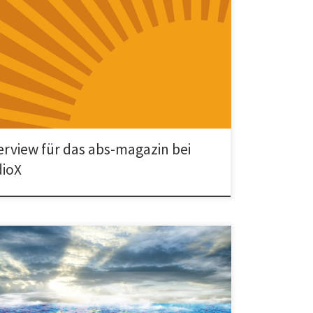
erview von Timur Beygo mit dem abs-magazin von
über das Projekt Teachers on the Road vom Netzwerk
e […]
erview für das abs-magazin bei
ioX
E SOLIDARISCHE FLÜCHTLINGSPOLITIK! FÜR DAS
SCHRÄNKTE MENSCHENRECHT AUF ASYL! NEIN ZUR