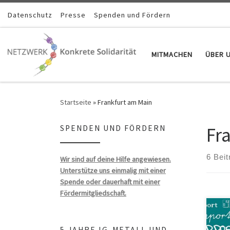
Zum Inhalt springen
Datenschutz
Presse
Spenden und Fördern
MITMACHEN
ÜBER 
Startseite
»
Frankfurt am Main
Fr
SPENDEN UND FÖRDERN
6 Beit
Wir sind auf deine Hilfe angewiesen.
Unterstütze uns einmalig mit einer
Spende oder dauerhaft mit einer
Fördermitgliedschaft.
5 JAHRE IG-METALL UND