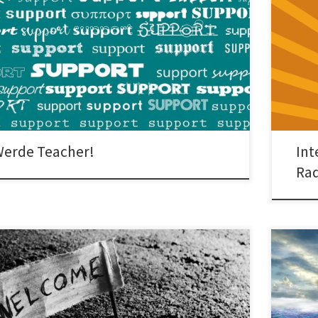
her für Einzel- oder Gruppenunterricht in Frankfurt gesucht
Das Int
cht werden Ehrenamtliche, die Geflüchteten und
RadioX 
ant*innen im Einzel- oder Gruppenunterricht beim […]
Konkret
erde Teacher!
Int
Rad
Interview von LUX-Radio mit Timur Beygo,
FÜR EIN
tandsvorsitzender von Netzwerk Konkrete Solidarität e.V.:
UNEINGE