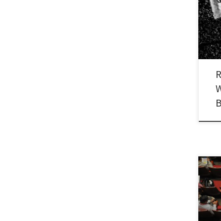
„Wir
Enga
R
W
Regi
Main