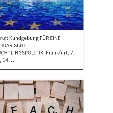
 EUROPA! Samstag, 7. Mai, 14 Uhr
che/Katharinenkirche […]
ruf: Kundgebung FÜR EINE
LIDARISCHE
CHTLINGSPOLITIK! Frankfurt, 7.
, 14 …
ch – Wir suchen dringend weitere ehrenamtliche
te, um zahlreiche neue Interessenten unterrichten zu