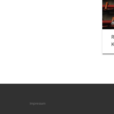
Bock
R
K
Impressum