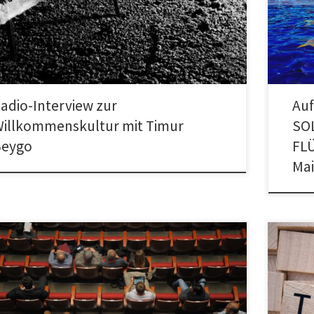
 schaffen das!“ Über Willkommenskultur, ehrenamtliches
FESTUNG
gement mit […]
Hauptwa
adio-Interview zur
Auf
illkommenskultur mit Timur
SO
Beygo
FLÜ
Mai
Offenba
onale No Border lasts forever-Konferenz in Frankfurt am
Lehrkräf
, 4. bis 6. März 2016 im Studierendenhaus, Campus