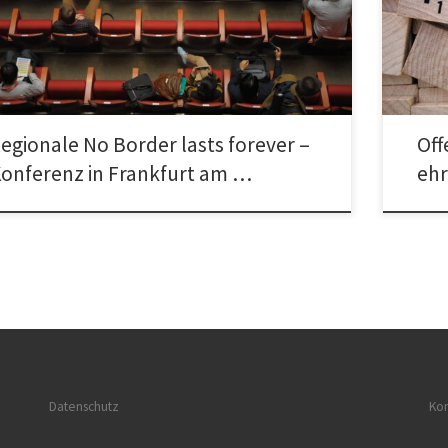
können. 
enheim, Mertonstraße 26-28, […]
ledermu
egionale No Border lasts forever –
Off
onferenz in Frankfurt am …
ehr
Datenschutz
Kon