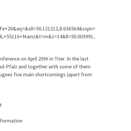
e+26&aq=&sll=50.121212,8.636564&sspn=
6,+55116+Mainz&t=m&z=14&ll=50.003991,
rence on April 20th in Trier. In the last
nd-Pfalz and together with some of them
efugees five main shortcomings (apart from
t
information