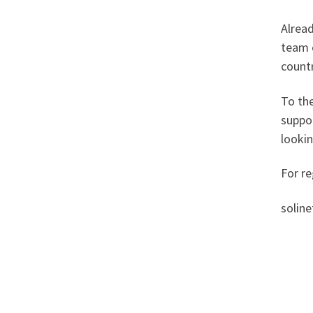
Alrea
team o
countr
To the
suppor
lookin
For re
solin