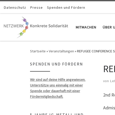
Zum Inhalt springen
Datenschutz
Presse
Spenden und Fördern
MITMACHEN
ÜBER 
Startseite
»
Veranstaltungen
»
REFUGEE CONFERENCE SE
SPENDEN UND FÖRDERN
RE
Wir sind auf deine Hilfe angewiesen.
von
Le
Unterstütze uns einmalig mit einer
Spende oder dauerhaft mit einer
2nd R
Fördermitgliedschaft.
Admis
5 JAHRE IG-METALL UND