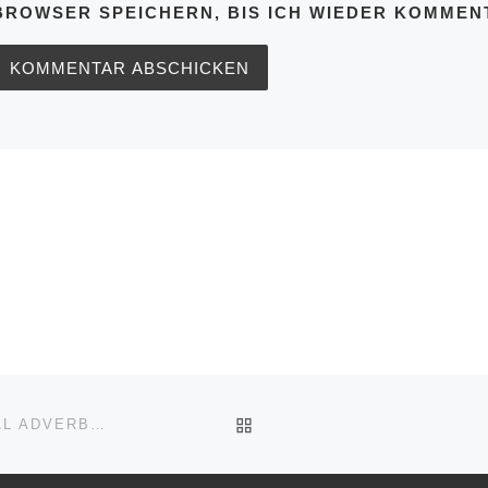
BROWSER SPEICHERN, BIS ICH WIEDER KOMMENT
ZURÜCK ZUR BEITRAGSL
GERMAN FOR BEGINNERS, SNIPPETS #4, TEMPORAL ADVERBS PART I