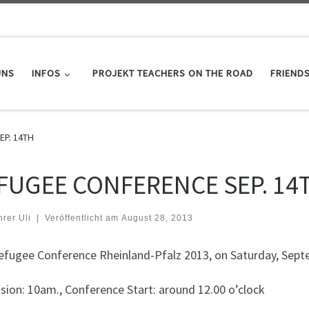
UNS
INFOS
PROJEKT TEACHERS ON THE ROAD
FRIEND
P. 14TH
FUGEE CONFERENCE SEP. 14
hrer Uli
|
Veröffentlicht am
August 28, 2013
efugee Conference Rheinland-Pfalz 2013, on Saturday, Sept
sion: 10am., Conference Start: around 12.00 o’clock