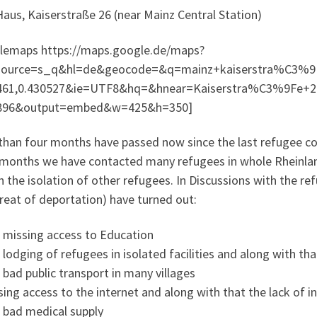
aus, Kaiserstraße 26 (near Mainz Central Station)
lemaps https://maps.google.de/maps?
ource=s_q&hl=de&geocode=&q=mainz+kaiserstra%C3%9F
461,0.430527&ie=UTF8&hq=&hnear=Kaiserstra%C3%9Fe+2
3896&output=embed&w=425&h=350]
han four months have passed now since the last refugee confe
 months we have contacted many refugees in whole Rheinla
 the isolation of other refugees. In Discussions with the r
reat of deportation) have turned out:
e missing access to Education
 lodging of refugees in isolated facilities and along with tha
 bad public transport in many villages
sing access to the internet and along with that the lack of 
e bad medical supply