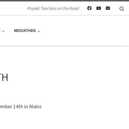
Se
Projekt Teachers on the Road
S
MEDIATHEK
TH
ember 14th in Mainz