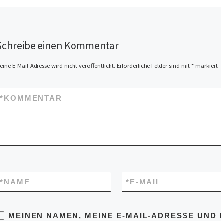
Dezember 2015 Aufruf als
PDF: AMHARISCH / ARABISCH /
DARI / ENGLISCH /
FARSI / FRANZÖSISCH /
ITALIENISCH / OROMIFFA […]
Schreibe einen Kommentar
eine E-Mail-Adresse wird nicht veröffentlicht.
Erforderliche Felder sind mit
*
markiert
*
KOMMENTAR
*
NAME
*
E-MAIL
MEINEN NAMEN, MEINE E-MAIL-ADRESSE UND 