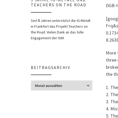
DGB-H
TEACHERS ON THE ROAD
[goog
Seit
5
Jahren unterstützt die IG-Metall
f=q&s
in Frankfurt das Projekt Teachers on
0.173
the Road. Vielen Dank an das tolle
Engagement der IGM.
8.26
More t
three
broken
BEITRAGSARCHIV
the th
Beitragsarchiv
1. Th
2. The
3. The
4. Mis
5. Th