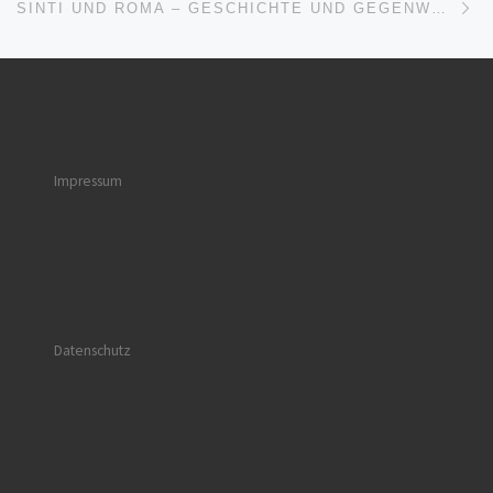
SINTI UND ROMA – GESCHICHTE UND GEGENWART, VORTRAG UND DISKUSSION AM 13.3. IN WEINHEIM
Impressum
Datenschutz