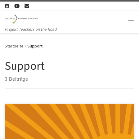
Zum Inhalt springen
Me
Projekt Teachers on the Road
Startseite
»
Support
Support
3 Beiträge
Das Interview von Timur Beygo mit dem abs-magazin von RadioX