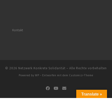
Kontakt
© 2026
Netzwerk Konkrete Solidarität
– Alle Rechte vorbehalten
Powered by
WP
– Entworfen mit dem
Customizr-Theme
Translate »