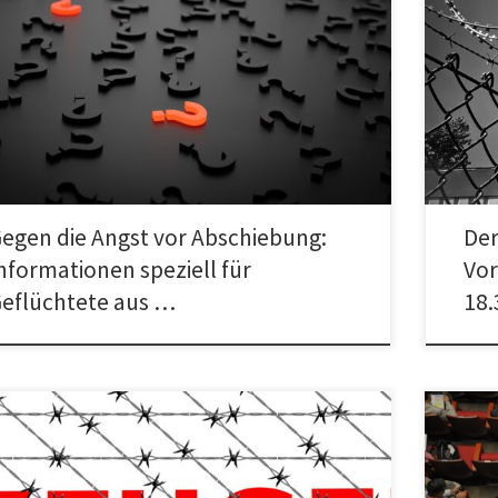
Eine Ver
rmationen gegen die Angst vor Abschiebung: Speziell für
Nazifrei
üchtete aus Afghanistan Durch eine Politik, die auf
Tomasch
hreckung setzt, denken viele […]
[…]
egen die Angst vor Abschiebung:
Der
nformationen speziell für
Vor
eflüchtete aus …
18.