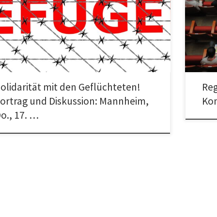
darität mit den Geflüchteten! Staatlichen Rassismus und
Regional
Rassismus der Neofaschisten und der Rechtsopportunisten
Main, 4.
pen! Vortrag und Diskussion Eine Veranstaltung […]
Bockenh
olidarität mit den Geflüchteten!
Reg
ortrag und Diskussion: Mannheim,
Kon
o., 17. …