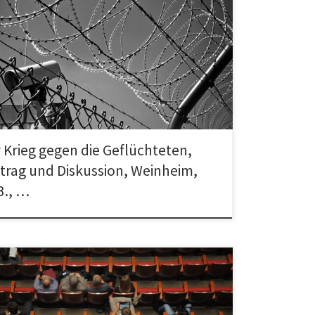
anstaltung des Forum Weinheim und der Initiative
es Weinheim mit einem Gastbeitrag von Uli
owski vom Netzwerk Konkrete Solidarität/Teachers
 Krieg gegen die Geflüchteten,
trag und Diskussion, Weinheim,
3., …