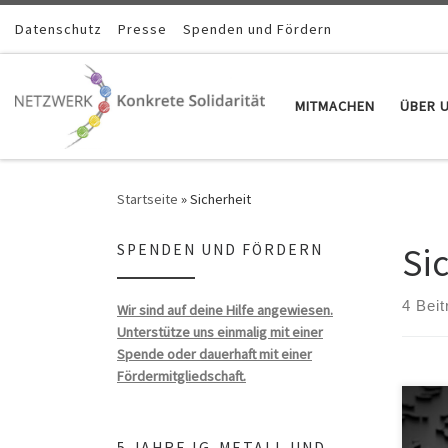
Zum Inhalt springen
Datenschutz
Presse
Spenden und Fördern
MITMACHEN
ÜBER 
Startseite
»
Sicherheit
Si
SPENDEN UND FÖRDERN
4 Beit
Wir sind auf deine Hilfe angewiesen.
Unterstütze uns einmalig mit einer
Spende oder dauerhaft mit einer
Fördermitgliedschaft.
5 JAHRE IG-METALL UND