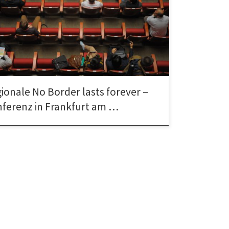
e No Border lasts forever-Konferenz in Frankfurt am
 bis 6. März 2016 im Studierendenhaus, Campus
eim, Mertonstraße 26-28, […]
ionale No Border lasts forever –
ferenz in Frankfurt am …