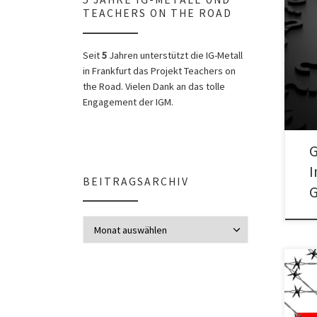
TEACHERS ON THE ROAD
Info
Gefl
Seit
5
Jahren unterstützt die IG-Metall
Absc
in Frankfurt das Projekt Teachers on
the Road. Vielen Dank an das tolle
Engagement der IGM.
G
I
BEITRAGSARCHIV
G
Beitragsarchiv