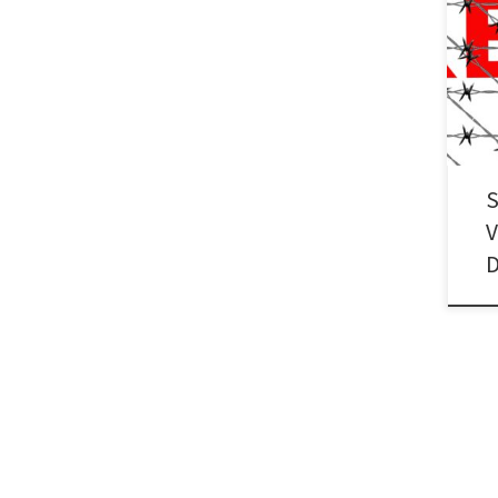
Soli
den 
stop
S
V
D