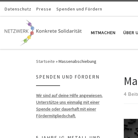
Zum Inhalt springen
Datenschutz
Presse
Spenden und Fördern
MITMACHEN
ÜBER 
Startseite
»
Massenabschiebung
Ma
SPENDEN UND FÖRDERN
4 Beit
Wir sind auf deine Hilfe angewiesen.
Unterstütze uns einmalig mit einer
Spende oder dauerhaft mit einer
Fördermitgliedschaft.
5 JAHRE IG-METALL UND