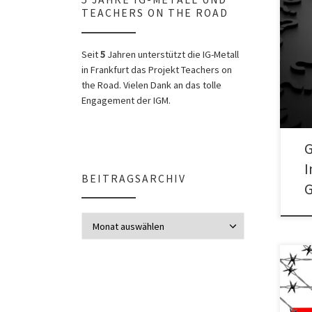
TEACHERS ON THE ROAD
Info
Gefl
Seit
5
Jahren unterstützt die IG-Metall
Absc
in Frankfurt das Projekt Teachers on
the Road. Vielen Dank an das tolle
Engagement der IGM.
G
I
BEITRAGSARCHIV
G
Beitragsarchiv