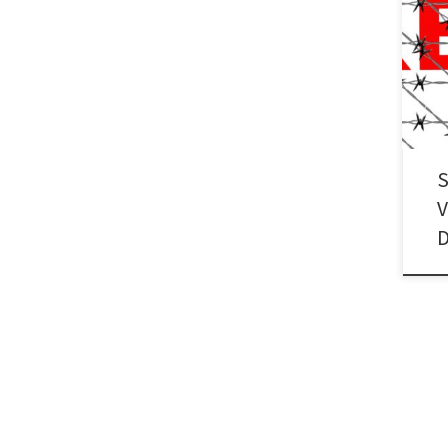
Soli
den 
stop
S
V
D