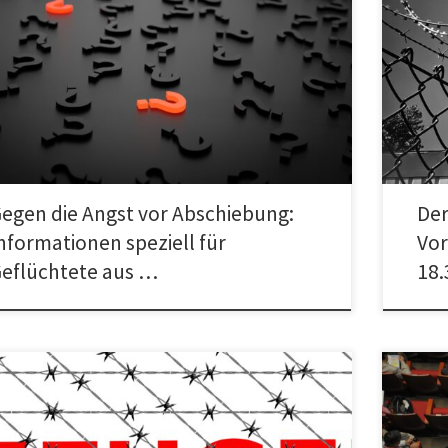
Eine Ver
rmationen gegen die Angst vor Abschiebung: Speziell für
Nazifrei
üchtete aus Afghanistan Durch eine Politik, die auf
Tomasch
hreckung setzt, denken viele […]
[…]
egen die Angst vor Abschiebung:
Der
nformationen speziell für
Vor
eflüchtete aus …
18.