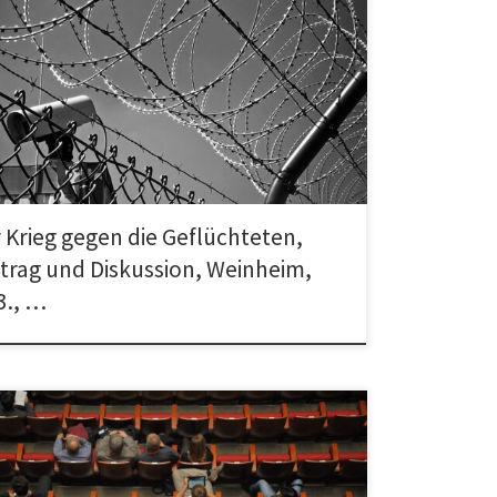
anstaltung des Forum Weinheim und der Initiative
es Weinheim mit einem Gastbeitrag von Uli
owski vom Netzwerk Konkrete Solidarität/Teachers
 Krieg gegen die Geflüchteten,
trag und Diskussion, Weinheim,
3., …