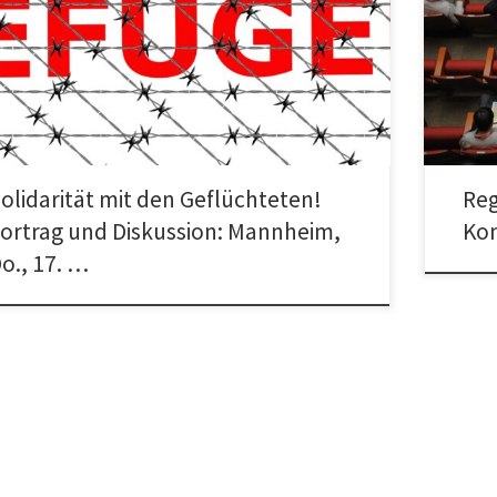
darität mit den Geflüchteten! Staatlichen Rassismus und
Regional
Rassismus der Neofaschisten und der Rechtsopportunisten
Main, 4.
pen! Vortrag und Diskussion Eine Veranstaltung […]
Bockenh
olidarität mit den Geflüchteten!
Reg
ortrag und Diskussion: Mannheim,
Kon
o., 17. …