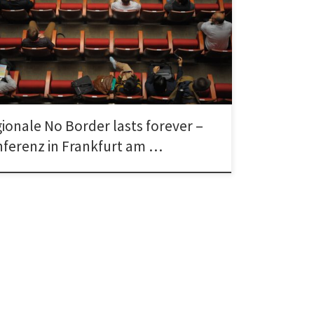
e No Border lasts forever-Konferenz in Frankfurt am
 bis 6. März 2016 im Studierendenhaus, Campus
eim, Mertonstraße 26-28, […]
ionale No Border lasts forever –
ferenz in Frankfurt am …