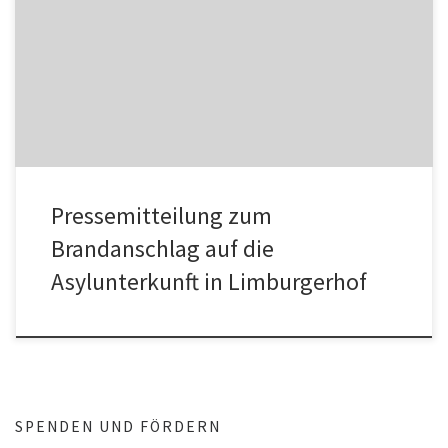
Pressemitteilung zum Brandanschlag auf die Asylunterkunft in
Limburgerhof Netzwerk Konkrete Solidarität In der Nacht auf dem
06.Mai 2015 haben Unbekannte […]
Pressemitteilung zum
Brandanschlag auf die
Asylunterkunft in Limburgerhof
SPENDEN UND FÖRDERN