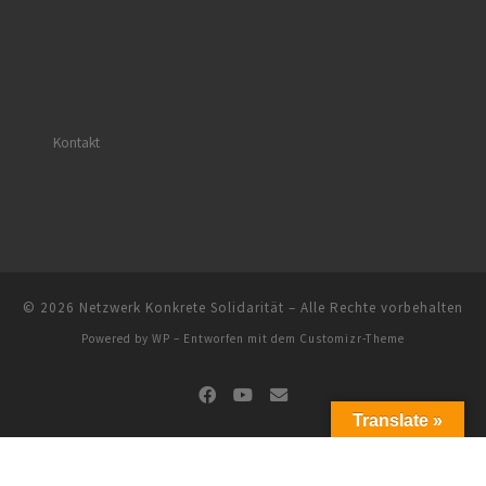
Kontakt
© 2026
Netzwerk Konkrete Solidarität
– Alle Rechte vorbehalten
Powered by
WP
– Entworfen mit dem
Customizr-Theme
Translate »