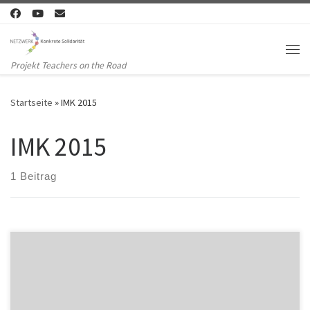
Zum Inhalt springen
Me
Projekt Teachers on the Road
Startseite
»
IMK 2015
IMK 2015
1 Beitrag
Kein Mensch braucht die IMK – Für Selbstbestimmung und