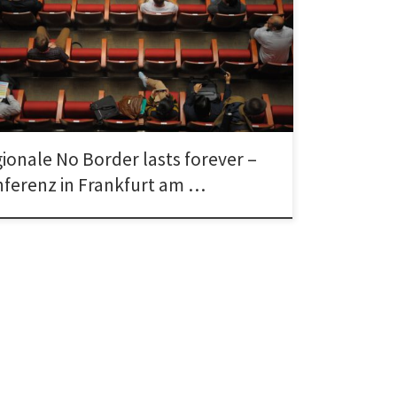
e No Border lasts forever-Konferenz in Frankfurt am
 bis 6. März 2016 im Studierendenhaus, Campus
eim, Mertonstraße 26-28, […]
ionale No Border lasts forever –
ferenz in Frankfurt am …