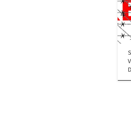
Soli
den 
stop
S
V
D