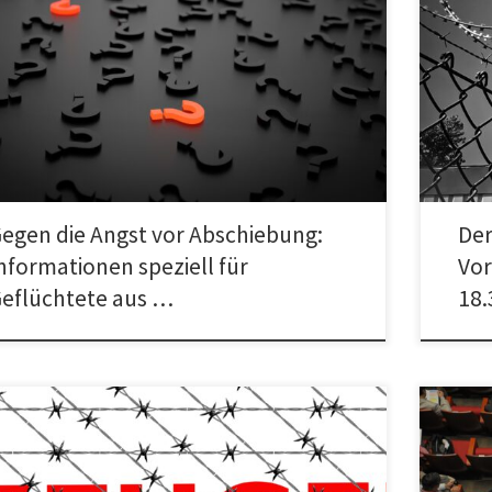
Eine Ver
rmationen gegen die Angst vor Abschiebung: Speziell für
Nazifrei
üchtete aus Afghanistan Durch eine Politik, die auf
Tomasch
hreckung setzt, denken viele […]
[…]
egen die Angst vor Abschiebung:
Der
nformationen speziell für
Vor
eflüchtete aus …
18.