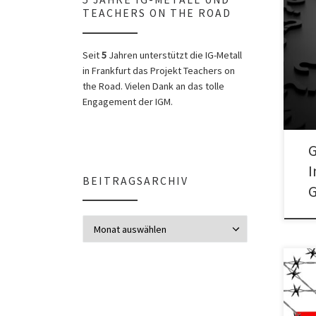
TEACHERS ON THE ROAD
Info
Gefl
Seit
5
Jahren unterstützt die IG-Metall
Absc
in Frankfurt das Projekt Teachers on
the Road. Vielen Dank an das tolle
Engagement der IGM.
G
I
BEITRAGSARCHIV
G
Beitragsarchiv