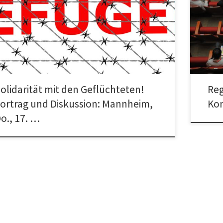
darität mit den Geflüchteten! Staatlichen Rassismus und
Regional
Rassismus der Neofaschisten und der Rechtsopportunisten
Main, 4.
pen! Vortrag und Diskussion Eine Veranstaltung […]
Bockenh
olidarität mit den Geflüchteten!
Reg
ortrag und Diskussion: Mannheim,
Kon
o., 17. …