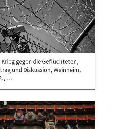
anstaltung des Forum Weinheim und der Initiative
es Weinheim mit einem Gastbeitrag von Uli
owski vom Netzwerk Konkrete Solidarität/Teachers
 Krieg gegen die Geflüchteten,
trag und Diskussion, Weinheim,
3., …