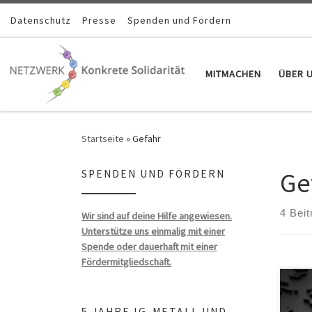
Zum Inhalt springen
Datenschutz
Presse
Spenden und Fördern
MITMACHEN
ÜBER 
Startseite
»
Gefahr
Ge
SPENDEN UND FÖRDERN
4 Beit
Wir sind auf deine Hilfe angewiesen.
Unterstütze uns einmalig mit einer
Spende oder dauerhaft mit einer
Fördermitgliedschaft.
5 JAHRE IG-METALL UND