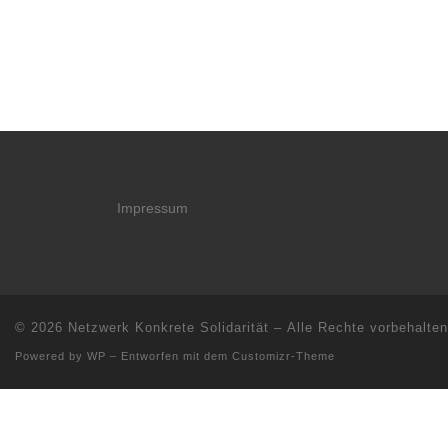
Impressum
© 2026
Netzwerk Konkrete Solidarität
– Alle Rechte vorbehalten
Powered by
WP
– Entworfen mit dem
Customizr-Theme