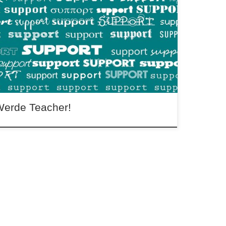
her für Einzel- oder Gruppenunterricht in Frankfurt
ucht Gesucht werden Ehrenamtliche, die
üchteten und Migrant*innen im Einzel- oder
penunterricht beim […]
Werde Teacher!