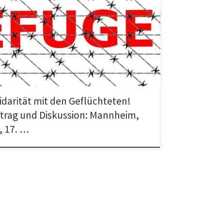
tät mit den Geflüchteten! Staatlichen Rassismus und
sismus der Neofaschisten und der Rechtsopportunisten
 Vortrag und Diskussion Eine Veranstaltung […]
idarität mit den Geflüchteten!
trag und Diskussion: Mannheim,
, 17. …