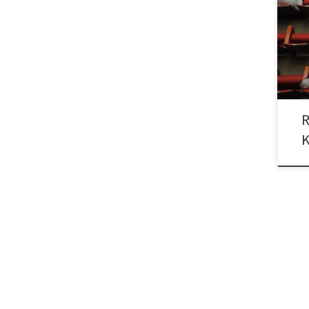
Regi
Main
Bock
R
K