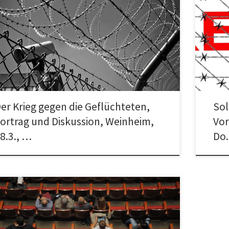
 Veranstaltung des Forum Weinheim und der Initiative
Solidari
freies Weinheim mit einem Gastbeitrag von Uli
den Ras
schowski vom Netzwerk Konkrete Solidarität/Teachers
stoppen!
er Krieg gegen die Geflüchteten,
Sol
ortrag und Diskussion, Weinheim,
Vor
8.3., …
Do.