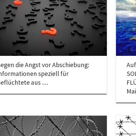
FÜR EIN
rmationen gegen die Angst vor Abschiebung: Speziell für
UNEINGE
üchtete aus Afghanistan Durch eine Politik, die auf
FESTUNG
hreckung setzt, denken viele […]
Hauptwa
egen die Angst vor Abschiebung:
Auf
nformationen speziell für
SO
eflüchtete aus …
FLÜ
Mai