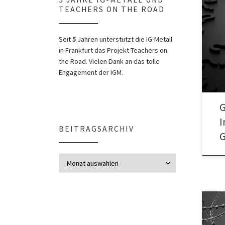
TEACHERS ON THE ROAD
Info
Gefl
Seit
5
Jahren unterstützt die IG-Metall
Absc
in Frankfurt das Projekt Teachers on
the Road. Vielen Dank an das tolle
Engagement der IGM.
G
I
BEITRAGSARCHIV
G
Beitragsarchiv