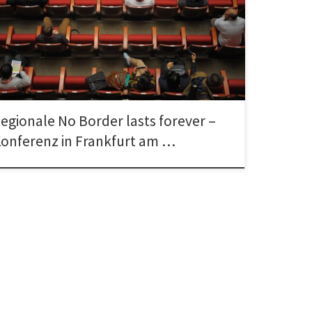
onale No Border lasts forever-Konferenz in Frankfurt am
, 4. bis 6. März 2016 im Studierendenhaus, Campus
enheim, Mertonstraße 26-28, […]
egionale No Border lasts forever –
onferenz in Frankfurt am …