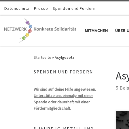
Zum Inhalt springen
Datenschutz
Presse
Spenden und Fördern
MITMACHEN
ÜBER 
Startseite
»
Asylgesetz
As
SPENDEN UND FÖRDERN
5 Beit
Wir sind auf deine Hilfe angewiesen.
Unterstütze uns einmalig mit einer
Spende oder dauerhaft mit einer
Fördermitgliedschaft.
5 JAHRE IG-METALL UND