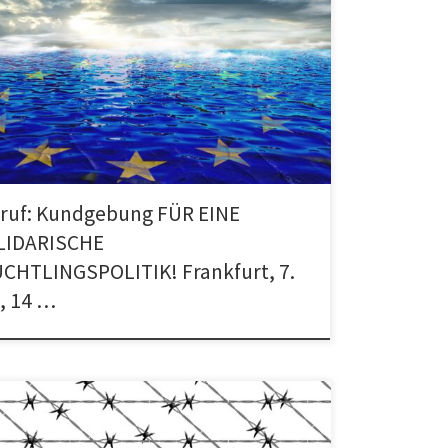
E SOLIDARISCHE FLÜCHTLINGSPOLITIK! FÜR DAS
SCHRÄNKTE MENSCHENRECHT AUF ASYL! NEIN ZUR
 EUROPA! Samstag, 7. Mai, 14 Uhr
che/Katharinenkirche […]
ruf: Kundgebung FÜR EINE
LIDARISCHE
CHTLINGSPOLITIK! Frankfurt, 7.
, 14 …