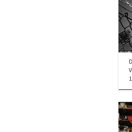
Eine
Nazi
Toma
[…]
D
V
1