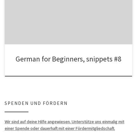
More important Verbs with examples – Weitere wichtige Verben
mit Beispielen: helfen (dat.) – to help gehören (dat.) – to […]
German for Beginners, snippets #8
SPENDEN UND FÖRDERN
Wir sind auf deine Hilfe angewiesen. Unterstütze uns einmalig mit
einer Spende oder dauerhaft mit einer Fördermitgliedschaft.