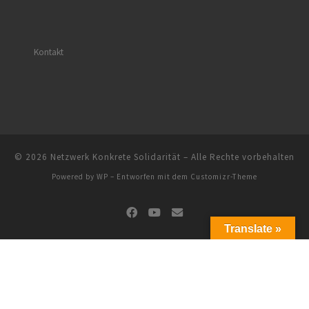
Kontakt
© 2026
Netzwerk Konkrete Solidarität
– Alle Rechte vorbehalten
Powered by
WP
– Entworfen mit dem
Customizr-Theme
Translate »