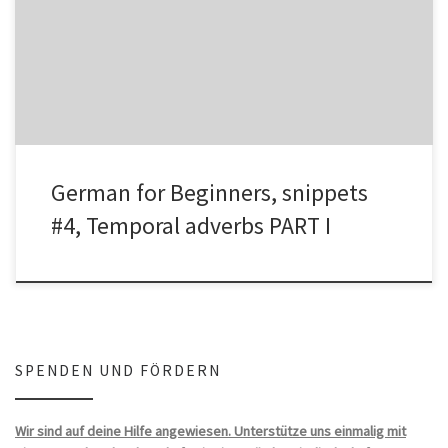
Some temporal adverbs & examples: nie – never Er geht nie ins
Kino. – He never goes to the cinema. […]
German for Beginners, snippets
#4, Temporal adverbs PART I
SPENDEN UND FÖRDERN
Wir sind auf deine Hilfe angewiesen. Unterstütze uns einmalig mit