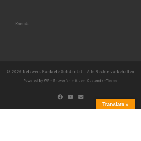
Kontakt
© 2026
Netzwerk Konkrete Solidarität
– Alle Rechte vorbehalten
Powered by
WP
– Entworfen mit dem
Customizr-Theme
Translate »