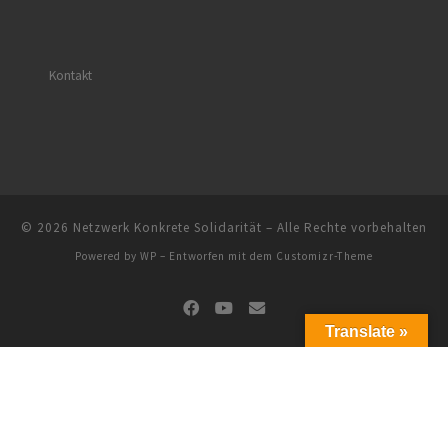
Kontakt
© 2026
Netzwerk Konkrete Solidarität
– Alle Rechte vorbehalten
Powered by
WP
– Entworfen mit dem
Customizr-Theme
Translate »