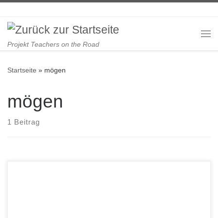
Zum Inhalt springen
Me
Projekt Teachers on the Road
Startseite
»
mögen
mögen
1 Beitrag
More important Verbs with examples – Weitere wichtige