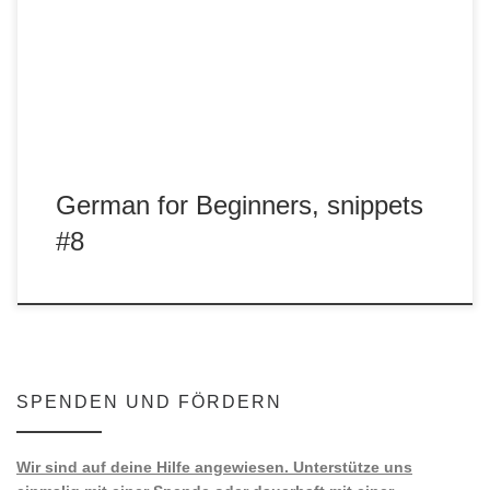
Verben mit Beispielen: helfen (dat.) – to help gehören (dat.)
– to […]
German for Beginners, snippets
#8
SPENDEN UND FÖRDERN
Wir sind auf deine Hilfe angewiesen. Unterstütze uns