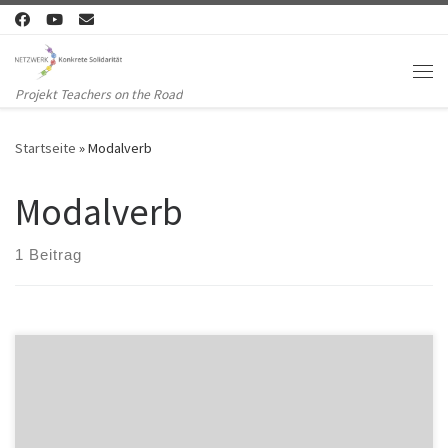
Zum Inhalt springen
Me
Projekt Teachers on the Road
Startseite
»
Modalverb
Modalverb
1 Beitrag
The modal verb müssen The verb „müssen“ is a modal verb