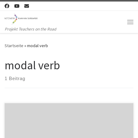
Zum Inhalt springen
Me
Projekt Teachers on the Road
Startseite
»
modal verb
modal verb
1 Beitrag
The modal verb müssen The verb „müssen“ is a modal verb