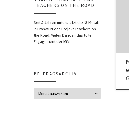
TEACHERS ON THE ROAD
Am F
unse
Seit
5
Jahren unterstützt die IG-Metall
eine
in Frankfurt das Projekt Teachers on
the Road. Vielen Dank an das tolle
Engagement der IGM.
M
e
BEITRAGSARCHIV
Beitragsarchiv