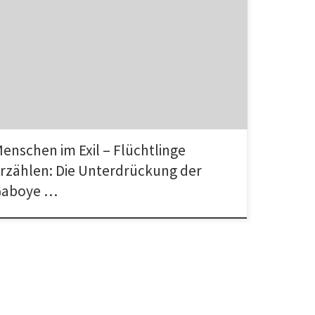
reitag den 10.4. veranstalten wir den dritten Vortrag aus
rer Reihe Menschen im Exil – Flüchtlinge erzählen. In
m […]
enschen im Exil – Flüchtlinge
rzählen: Die Unterdrückung der
Gaboye …