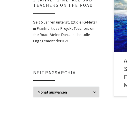
TEACHERS ON THE ROAD
FÜR 
UNEI
FEST
Seit
5
Jahren unterstützt die IG-Metall
Haup
in Frankfurt das Projekt Teachers on
the Road. Vielen Dank an das tolle
Engagement der IGM.
A
BEITRAGSARCHIV
F
M
Beitragsarchiv