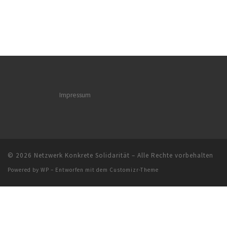
Impressum
© 2026
Netzwerk Konkrete Solidarität
– Alle Rechte vorbehalten
Powered by
WP
– Entworfen mit dem
Customizr-Theme