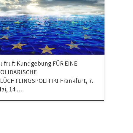
EINE SOLIDARISCHE FLÜCHTLINGSPOLITIK! FÜR DAS
NGESCHRÄNKTE MENSCHENRECHT AUF ASYL! NEIN ZUR
UNG EUROPA! Samstag, 7. Mai, 14 Uhr
twache/Katharinenkirche […]
ufruf: Kundgebung FÜR EINE
SOLIDARISCHE
LÜCHTLINGSPOLITIK! Frankfurt, 7.
ai, 14 …