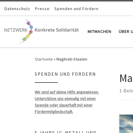
Zum Inhalt springen
Datenschutz
Presse
Spenden und Fördern
MITMACHEN
ÜBER 
Startseite
»
Maghreb-Staaten
Ma
SPENDEN UND FÖRDERN
1 Beit
Wir sind auf deine Hilfe angewiesen.
Unterstütze uns einmalig mit einer
Spende oder dauerhaft mit einer
Fördermitgliedschaft.
5 JAHRE IG-METALL UND