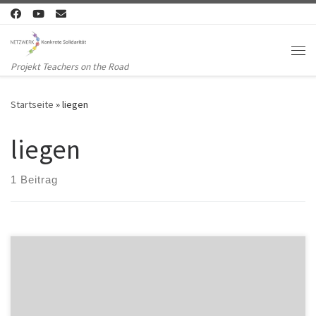
Zum Inhalt springen
Me
Projekt Teachers on the Road
Startseite
»
liegen
liegen
1 Beitrag
The question WO? and verbs with situative complement