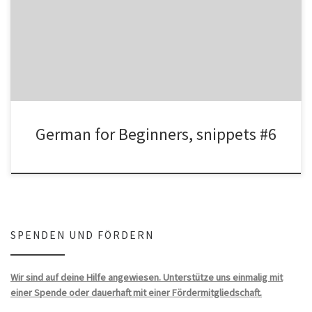
abbrevations used here: sit. – situative complement PREP –
PREPOSITION nom. – […]
German for Beginners, snippets #6
SPENDEN UND FÖRDERN
Wir sind auf deine Hilfe angewiesen. Unterstütze uns einmalig mit
einer Spende oder dauerhaft mit einer Fördermitgliedschaft.