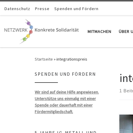
Zum Inhalt springen
Datenschutz
Presse
Spenden und Fördern
MITMACHEN
ÜBER 
Startseite
»
integrationspreis
in
SPENDEN UND FÖRDERN
1 Beit
Wir sind auf deine Hilfe angewiesen.
Unterstütze uns einmalig mit einer
Spende oder dauerhaft mit einer
Fördermitgliedschaft.
5 JAHRE IG-METALL UND