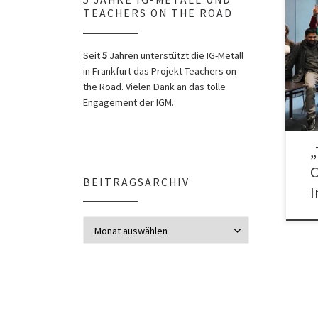
TEACHERS ON THE ROAD
Teac
Inte
Seit
5
Jahren unterstützt die IG-Metall
Gefl
in Frankfurt das Projekt Teachers on
the Road. Vielen Dank an das tolle
Engagement der IGM.
„
C
BEITRAGSARCHIV
I
Beitragsarchiv