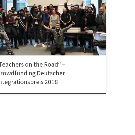
hers on the Road Frankfurter Kandidat für den Deutschen
grationspreis 2018 Kostenloser Deutsch-Unterricht für
üchtete und Migrantinnen und Migranten – […]
Teachers on the Road“ –
rowdfunding Deutscher
ntegrationspreis 2018