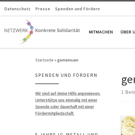
Zum Inhalt springen
Datenschutz
Presse
Spenden und Fördern
MITMACHEN
ÜBER 
Startseite
»
gemeinsam
ge
SPENDEN UND FÖRDERN
1 Beit
Wir sind auf deine Hilfe angewiesen.
Unterstütze uns einmalig mit einer
Spende oder dauerhaft mit einer
Fördermitgliedschaft.
5 JAHRE IG-METALL UND