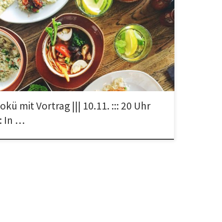
vom Netzwerk Konkrete Solidarität – Projekt Teachers on
Road laden euch herzlich ein zu unserer Vokü mit Vortrag
okü mit Vortrag ||| 10.11. ::: 20 Uhr
:: In …