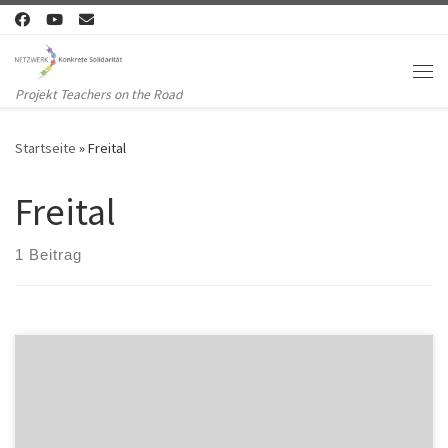
Zum Inhalt springen
Me
Projekt Teachers on the Road
Startseite
»
Freital
Freital
1 Beitrag
Aufgrund der rassistischen Hetze gegen Flüchtlinge in Freital und