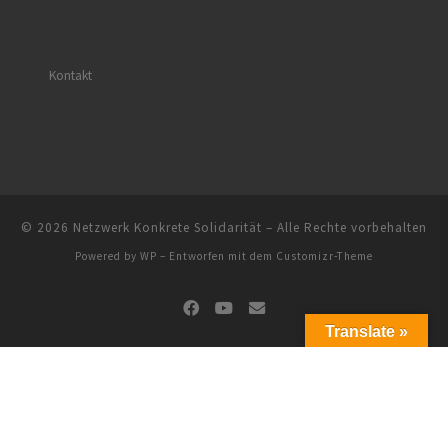
Kontakt
© 2026
Netzwerk Konkrete Solidarität
– Alle Rechte vorbehalten
Powered by
WP
– Entworfen mit dem
Customizr-Theme
Translate »