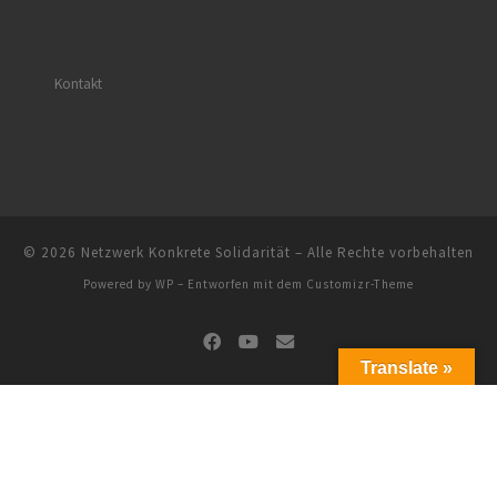
Kontakt
© 2026
Netzwerk Konkrete Solidarität
– Alle Rechte vorbehalten
Powered by
WP
– Entworfen mit dem
Customizr-Theme
Translate »